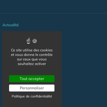
Actualité
Maisons de retraite
Résidences Service
Ce site utilise des cookies
Liens Utiles
et vous donne le contrôle
Services à la personne
sur ceux que vous
souhaitez activer
Logement Senior
Bien-être
Tout accepter
Emploi & formation
Personnaliser
Professionnels
Politique de confidentialité
NOS AUTRES SITES :