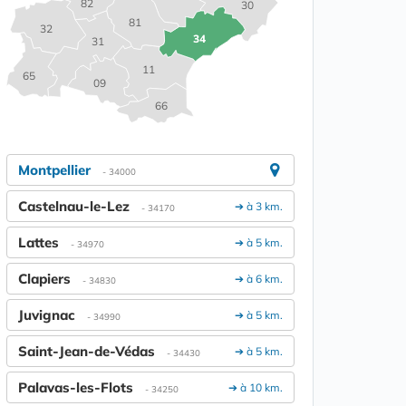
82
30
81
32
34
31
11
65
09
66
Montpellier
- 34000
Castelnau-le-Lez
➔ à 3 km.
- 34170
Lattes
➔ à 5 km.
- 34970
Clapiers
➔ à 6 km.
- 34830
Juvignac
➔ à 5 km.
- 34990
Saint-Jean-de-Védas
➔ à 5 km.
- 34430
Palavas-les-Flots
➔ à 10 km.
- 34250