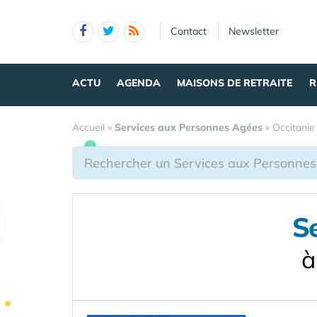
Panneau de gestion des cookies
Contact
Newsletter
ACTU
AGENDA
MAISONS DE RETRAITE
R
Accueil
»
Services aux Personnes Agées
»
Occitanie
S
à