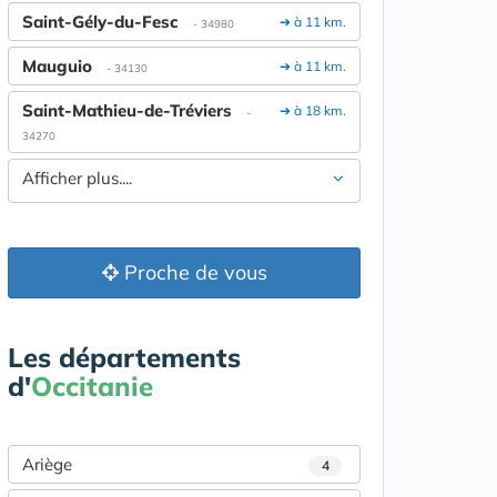
Saint-Gély-du-Fesc
➔ à 11 km.
- 34980
Mauguio
➔ à 11 km.
- 34130
Saint-Mathieu-de-Tréviers
➔ à 18 km.
-
34270
Afficher plus....
Proche de vous
Les départements
d'
Occitanie
Ariège
4