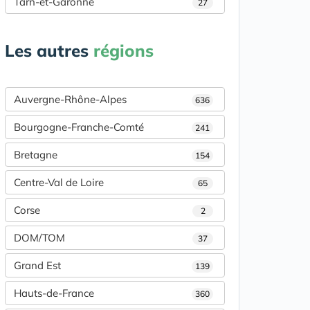
Tarn-et-Garonne
27
Les autres
régions
Auvergne-Rhône-Alpes
636
Bourgogne-Franche-Comté
241
Bretagne
154
Centre-Val de Loire
65
Corse
2
DOM/TOM
37
Grand Est
139
Hauts-de-France
360