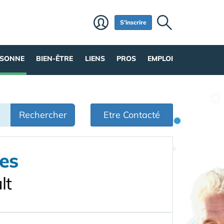
S'inscrire
RSONNE
BIEN-ÊTRE
LIENS
PROS
EMPLOI
Rechercher
Etre Contacté
es
lt