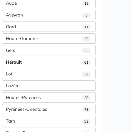
Aude
15
Aveyron
3
Gard
11
Haute-Garonne
9
Gers
4
Hérault
61
Lot
8
Lozère
Hautes-Pyrénées
29
Pyrénées-Orientales
73
Tarn
52