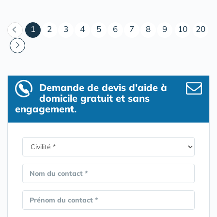
(courant)
1
2
3
4
5
6
7
8
9
10
20
Demande de devis d’aide à
domicile gratuit et sans
engagement.
Nom du contact *
Prénom du contact *