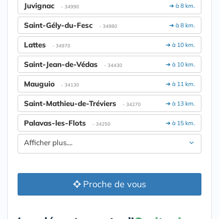
Juvignac
➔ à 8 km.
- 34990
Saint-Gély-du-Fesc
➔ à 8 km.
- 34980
Lattes
➔ à 10 km.
- 34970
Saint-Jean-de-Védas
➔ à 10 km.
- 34430
Mauguio
➔ à 11 km.
- 34130
Saint-Mathieu-de-Tréviers
➔ à 13 km.
- 34270
Palavas-les-Flots
➔ à 15 km.
- 34250
Afficher plus....
Proche de vous