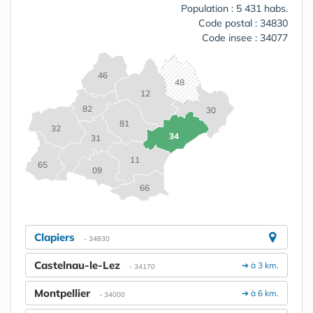
Population : 5 431 habs.
Code postal : 34830
Code insee : 34077
46
48
12
82
30
81
32
34
31
11
65
09
66
Clapiers
- 34830
Castelnau-le-Lez
➔ à 3 km.
- 34170
Montpellier
➔ à 6 km.
- 34000