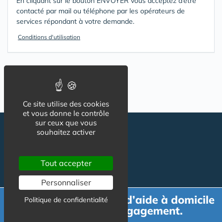
En cliquant sur le bouton ENVOYER vous acceptez d’être
contacté par mail ou téléphone par les opérateurs de
services répondant à votre demande.
Conditions d'utilisation
Ce site utilise des cookies
et vous donne le contrôle
sur ceux que vous
souhaitez activer
Tout accepter
Personnaliser
Suivez-nous
Demande de devis d’aide à domicile
CGU
Politique de confidentialité
gratuit et sans engagement.
Mentions légales