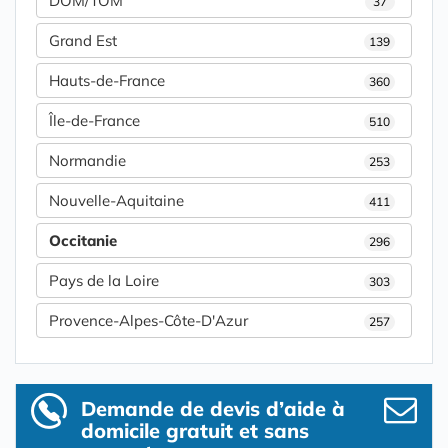
DOM/TOM
37
Grand Est
139
Hauts-de-France
360
Île-de-France
510
Normandie
253
Nouvelle-Aquitaine
411
Occitanie
296
Pays de la Loire
303
Provence-Alpes-Côte-D'Azur
257
Demande de devis d’aide à
domicile gratuit et sans