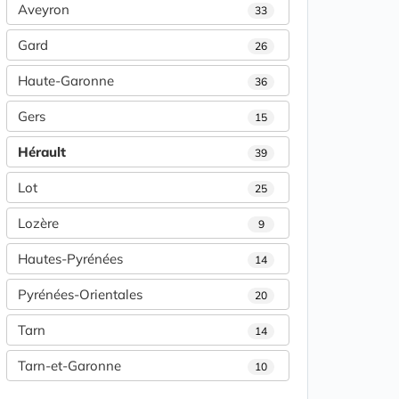
Aveyron
33
Gard
26
Haute-Garonne
36
Gers
15
Hérault
39
Lot
25
Lozère
9
Hautes-Pyrénées
14
Pyrénées-Orientales
20
Tarn
14
Tarn-et-Garonne
10