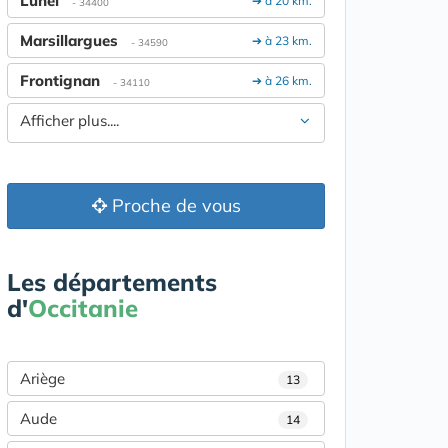
Lunel
➔ à 20 km.
- 34400
Marsillargues
➔ à 23 km.
- 34590
Frontignan
➔ à 26 km.
- 34110
Afficher plus....
Proche de vous
Les départements
d'
Occitanie
Ariège
13
Aude
14