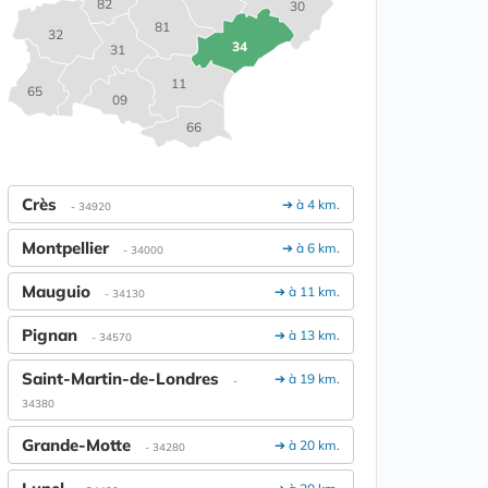
82
30
81
32
34
31
11
65
09
66
Crès
➔ à 4 km.
- 34920
Montpellier
➔ à 6 km.
- 34000
Mauguio
➔ à 11 km.
- 34130
Pignan
➔ à 13 km.
- 34570
Saint-Martin-de-Londres
➔ à 19 km.
-
34380
Grande-Motte
➔ à 20 km.
- 34280