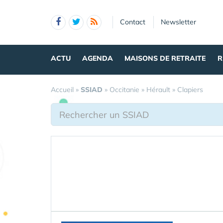
Panneau de gestion des cookies
Contact
Newsletter
ACTU
AGENDA
MAISONS DE RETRAITE
R
Accueil
»
SSIAD
»
Occitanie
»
Hérault
»
Clapiers