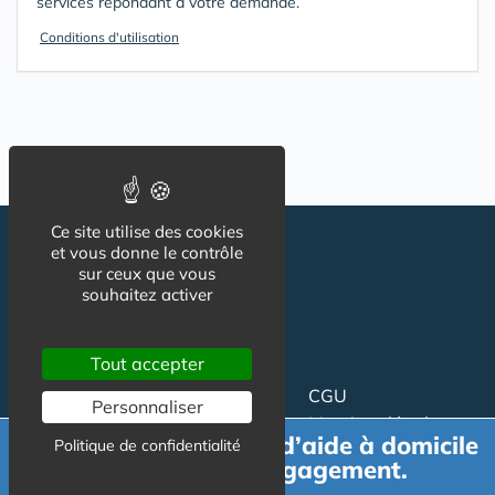
services répondant à votre demande.
Conditions d'utilisation
Ce site utilise des cookies
et vous donne le contrôle
sur ceux que vous
souhaitez activer
Tout accepter
Suivez-nous
CGU
Personnaliser
Mentions légales
Demande de devis d’aide à domicile
Politique de confidentialité
Charte
gratuit et sans engagement.