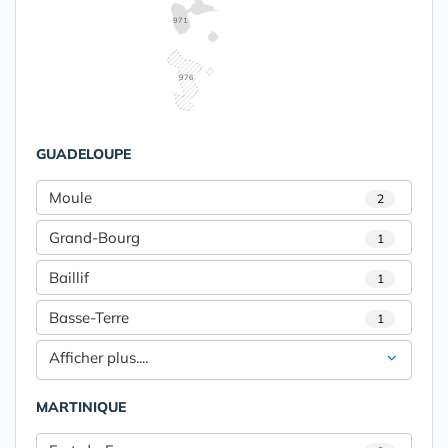
971
976
GUADELOUPE
Moule
2
Grand-Bourg
1
Baillif
1
Basse-Terre
1
Afficher plus....
MARTINIQUE