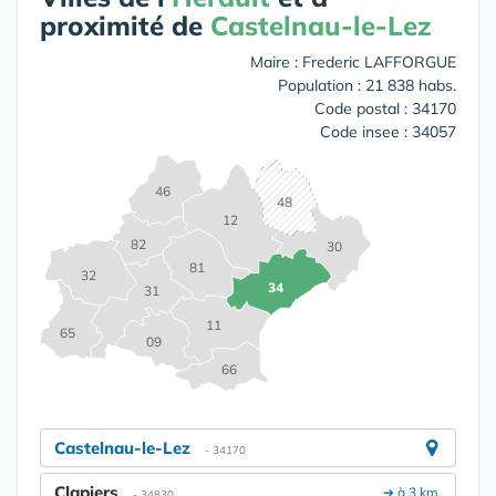
proximité de
Castelnau-le-Lez
Maire : Frederic LAFFORGUE
Population : 21 838 habs.
Code postal : 34170
Code insee : 34057
46
48
12
82
30
81
32
34
31
11
65
09
66
Castelnau-le-Lez
- 34170
Clapiers
➔ à 3 km.
- 34830