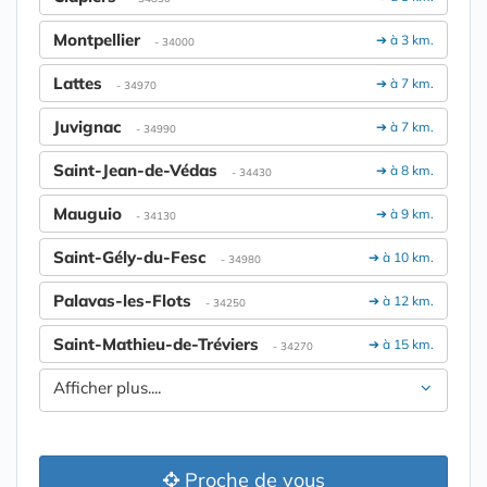
Montpellier
➔ à 3 km.
- 34000
Lattes
➔ à 7 km.
- 34970
Juvignac
➔ à 7 km.
- 34990
Saint-Jean-de-Védas
➔ à 8 km.
- 34430
Mauguio
➔ à 9 km.
- 34130
Saint-Gély-du-Fesc
➔ à 10 km.
- 34980
Palavas-les-Flots
➔ à 12 km.
- 34250
Saint-Mathieu-de-Tréviers
➔ à 15 km.
- 34270
Afficher plus....
Proche de vous