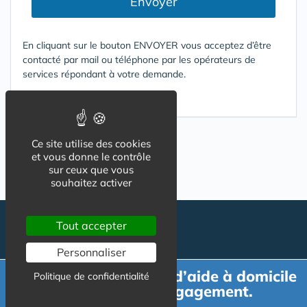
Envoyer
En cliquant sur le bouton ENVOYER vous acceptez d’être
contacté par mail ou téléphone par les opérateurs de
services répondant à votre demande.
Conditions d'utilisation
Ce site utilise des cookies
et vous donne le contrôle
sur ceux que vous
souhaitez activer
Tout accepter
Personnaliser
Demande de devis d’aide à domicile
Politique de confidentialité
gratuit et sans engagement.