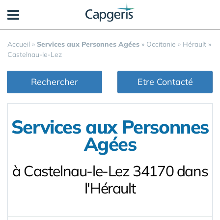
Panneau de gestion des cookies
Accueil
»
Services aux Personnes Agées
»
Occitanie
»
Hérault
»
Castelnau-le-Lez
Rechercher
Etre Contacté
Services aux Personnes
Agées
à Castelnau-le-Lez 34170 dans
l'Hérault