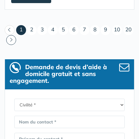
(courant)
1
2
3
4
5
6
7
8
9
10
20
Demande de devis d’aide à
domicile gratuit et sans
engagement.
Nom du contact *