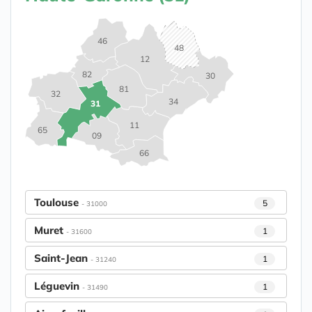
46
48
12
82
30
81
32
34
31
11
65
09
66
Toulouse
5
- 31000
Muret
1
- 31600
Saint-Jean
1
- 31240
Léguevin
1
- 31490