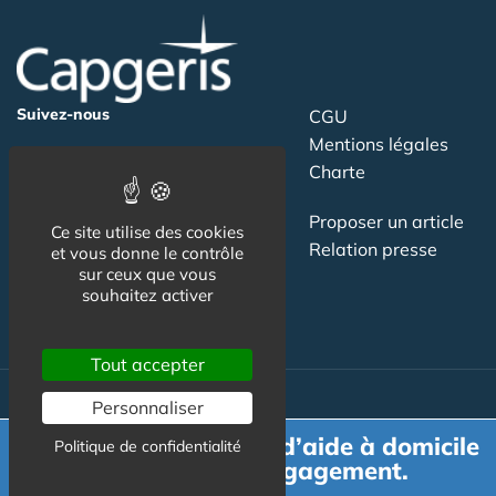
Suivez-nous
CGU
Mentions légales
Charte
Contact
Proposer un article
Ce site utilise des cookies
Newsletter
Relation presse
et vous donne le contrôle
sur ceux que vous
Publicité
souhaitez activer
Tout accepter
Personnaliser
Actualité
Demande de devis d’aide à domicile
Politique de confidentialité
Maisons de retraite
gratuit et sans engagement.