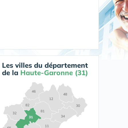
Les villes du département
de la
Haute-Garonne (31)
46
48
12
82
30
81
32
34
31
11
65