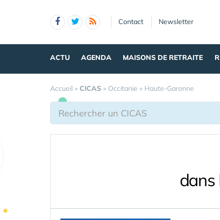
Panneau de gestion des cookies
Contact
Newsletter
ACTU
AGENDA
MAISONS DE RETRAITE
R
Accueil
»
CICAS
»
Occitanie
»
Haute-Garonne
dans 