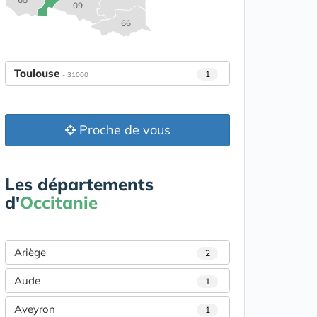
09
66
Toulouse
1
- 31000
Proche de vous
Les départements
d'
Occitanie
Ariège
2
Aude
1
Aveyron
1