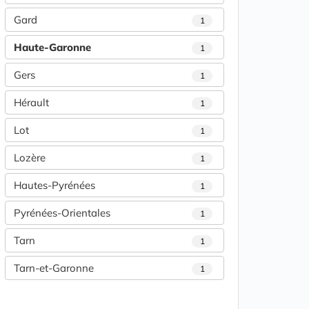
Gard
1
Haute-Garonne
1
Gers
1
Hérault
1
Lot
1
Lozère
1
Hautes-Pyrénées
1
Pyrénées-Orientales
1
Tarn
1
Tarn-et-Garonne
1