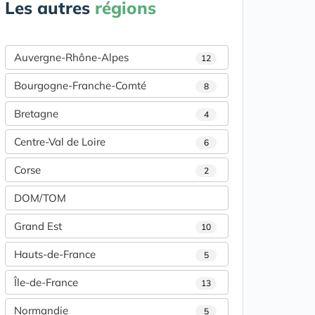
Les autres
régions
Auvergne-Rhône-Alpes
12
Bourgogne-Franche-Comté
8
Bretagne
4
Centre-Val de Loire
6
Corse
2
DOM/TOM
Grand Est
10
Hauts-de-France
5
Île-de-France
13
Normandie
5