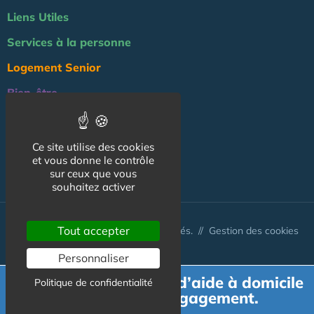
Liens Utiles
Services à la personne
Logement Senior
Bien-être
Emploi & formation
Professionnels
Ce site utilise des cookies
et vous donne le contrôle
NOS AUTRES SITES :
sur ceux que vous
souhaitez activer
Tout accepter
© Australis 2026 - Tous droits réservés. //
Gestion des cookies
Personnaliser
Demande de devis d’aide à domicile
Politique de confidentialité
gratuit et sans engagement.