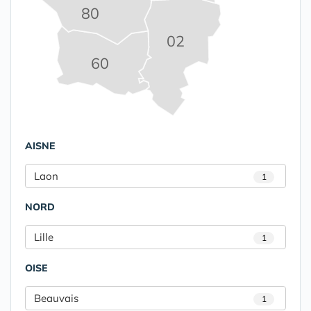
80
02
60
AISNE
Laon
1
NORD
Lille
1
OISE
Beauvais
1