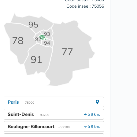
Code insee : 75056
95
93
78
75
92
94
77
91
Paris
- 75000
Saint-Denis
➔ à 8 km.
- 93200
Boulogne-Billancourt
➔ à 8 km.
- 92100