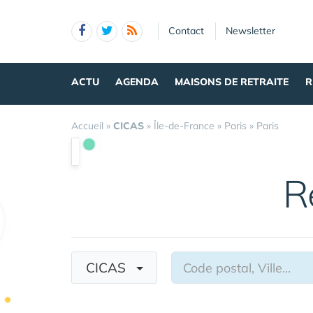
Panneau de gestion des cookies
Contact
Newsletter
ACTU
AGENDA
MAISONS DE RETRAITE
R
Accueil
»
CICAS
»
Île-de-France
»
Paris
»
Paris
R
CICAS