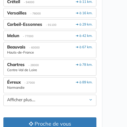
Créteil
➔ à 11 km.
- 94000
Versailles
➔ à 16 km.
- 78000
Corbeil-Essonnes
➔ à 29 km.
- 91100
Melun
➔ à 42 km.
- 77000
Beauvais
➔ à 67 km.
- 60000
Hauts-de-France
Chartres
➔ à 78 km.
- 28000
Centre-Val de Loire
Évreux
➔ à 89 km.
- 27000
Normandie
Afficher plus....
Proche de vous