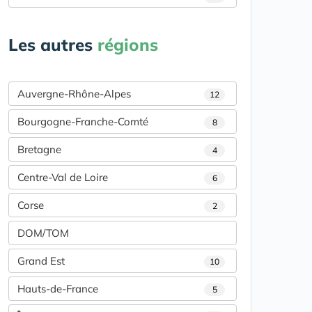
Les autres
régions
Auvergne-Rhône-Alpes
12
Bourgogne-Franche-Comté
8
Bretagne
4
Centre-Val de Loire
6
Corse
2
DOM/TOM
Grand Est
10
Hauts-de-France
5