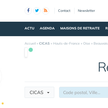
Panneau de gestion des cookies
Contact
Newsletter
ACTU
AGENDA
MAISONS DE RETRAITE
R
Accueil
»
CICAS
»
Hauts-de-France
»
Oise
»
Beauvais
R
CICAS