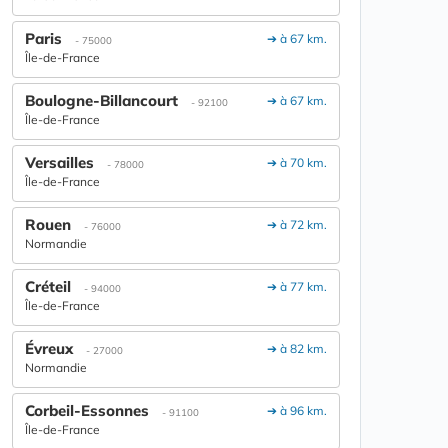
Paris
➔ à 67 km.
- 75000
Île-de-France
Boulogne-Billancourt
➔ à 67 km.
- 92100
Île-de-France
Versailles
➔ à 70 km.
- 78000
Île-de-France
Rouen
➔ à 72 km.
- 76000
Normandie
Créteil
➔ à 77 km.
- 94000
Île-de-France
Évreux
➔ à 82 km.
- 27000
Normandie
Corbeil-Essonnes
➔ à 96 km.
- 91100
Île-de-France