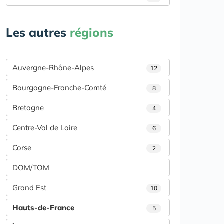
Les autres
régions
Auvergne-Rhône-Alpes
12
Bourgogne-Franche-Comté
8
Bretagne
4
Centre-Val de Loire
6
Corse
2
DOM/TOM
Grand Est
10
Hauts-de-France
5