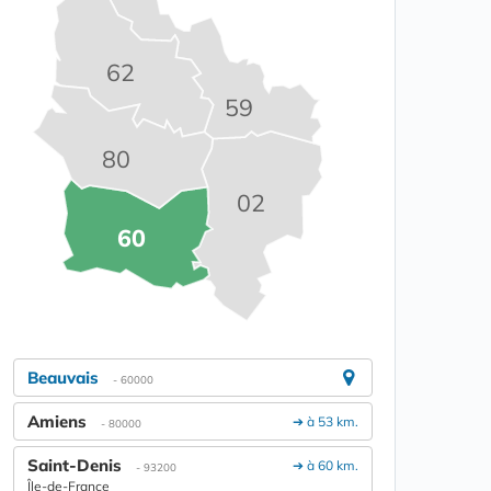
62
59
80
02
60
Beauvais
- 60000
Amiens
➔ à 53 km.
- 80000
Saint-Denis
➔ à 60 km.
- 93200
Île-de-France