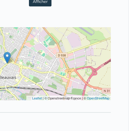
Afficher
Leaflet
|
© Openstreetmap France | ©
OpenStreetMap