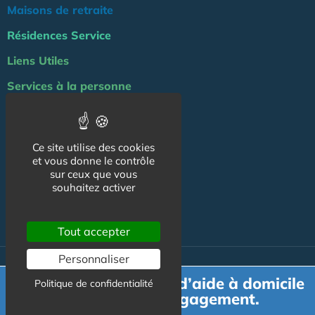
Maisons de retraite
Résidences Service
Liens Utiles
Services à la personne
Logement Senior
Bien-être
Ce site utilise des cookies
et vous donne le contrôle
Emploi & formation
sur ceux que vous
Professionnels
souhaitez activer
NOS AUTRES SITES :
Tout accepter
Personnaliser
© Australis 2026 - Tous droits réservés. //
Gestion des cookies
Demande de devis d’aide à domicile
Politique de confidentialité
gratuit et sans engagement.