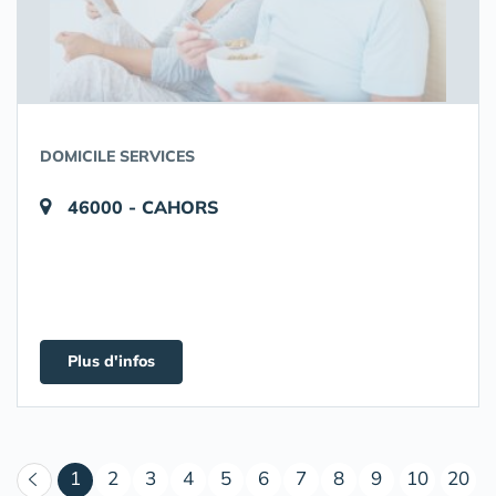
DOMICILE SERVICES
46000 - CAHORS
Plus d'infos
(courant)
1
2
3
4
5
6
7
8
9
10
20