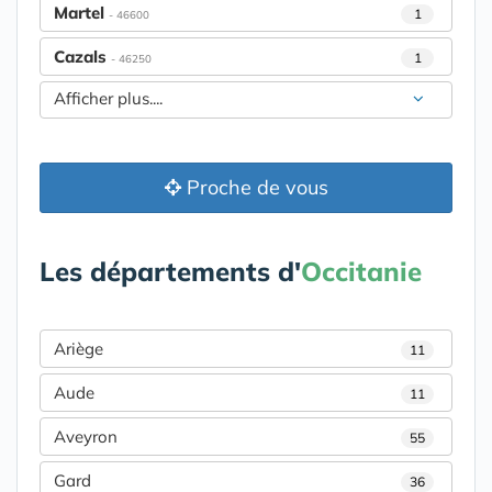
Martel
1
- 46600
Cazals
1
- 46250
Afficher plus....
Proche de vous
Les départements d'
Occitanie
Ariège
11
Aude
11
Aveyron
55
Gard
36