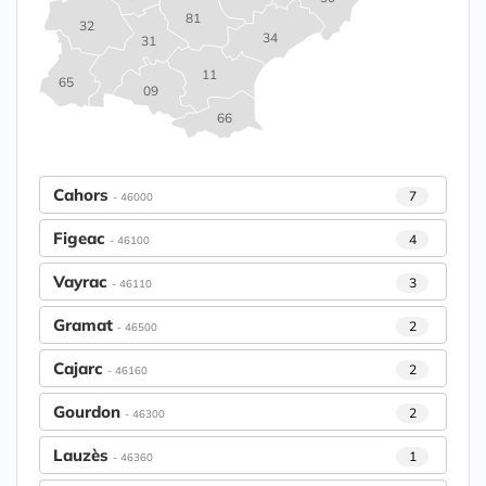
81
32
34
31
11
65
09
66
Cahors
7
- 46000
Figeac
4
- 46100
Vayrac
3
- 46110
Gramat
2
- 46500
Cajarc
2
- 46160
Gourdon
2
- 46300
Lauzès
1
- 46360