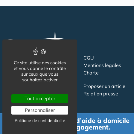
Suivez-nous
CGU
Ce site utilise des cookies
Mentions légales
et vous donne le contrôle
Charte
sur ceux que vous
souhaitez activer
Contact
Proposer un article
Newsletter
Relation presse
Tout accepter
Publicité
Personnaliser
Demande de devis d’aide à domicile
Politique de confidentialité
gratuit et sans engagement.