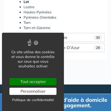
Lot
Lozère
Hautes-Pyrénées
Pyrénées-Orientales
Tarn
Tarn-et-Garonne
Pays de la Loire
30
Provence-Alpes-Côte-D'Azur
28
Ce site utilise des cookies
et vous donne le contrôle
sur ceux que vous
souhaitez activer
Tout accepter
Personnaliser
Demande de devis d’aide à domicile
Politique de confidentialité
gratuit et sans engagement.