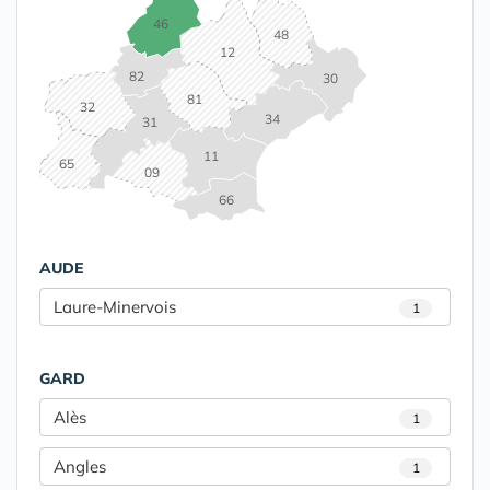
46
48
12
82
30
81
32
34
31
11
65
09
66
AUDE
Laure-Minervois
1
GARD
Alès
1
Angles
1