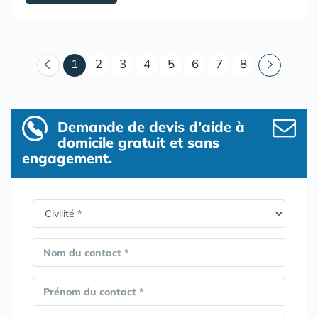
(courant)
1
2
3
4
5
6
7
8
Demande de devis d’aide à
domicile gratuit et sans
engagement.
Nom du contact *
Prénom du contact *