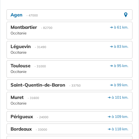
Agen
- 47000
Montbartier
➔ à 61 km.
- 82700
Occitanie
Léguevin
➔ à 83 km.
- 31490
Occitanie
Toulouse
➔ à 95 km.
- 31000
Occitanie
Saint-Quentin-de-Baron
➔ à 99 km.
- 33750
Muret
➔ à 101 km.
- 31600
Occitanie
Périgueux
➔ à 109 km.
- 24000
Bordeaux
➔ à 118 km.
- 33000