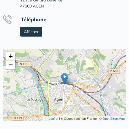
47000 AGEN
Téléphone
Afficher
+
−
Leaflet
|
© Openstreetmap France | ©
OpenStreetMap