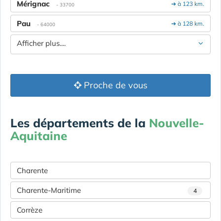
Mérignac
➔ à 123 km.
- 33700
Pau
➔ à 128 km.
- 64000
Afficher plus....
Proche de vous
Les départements de la
Nouvelle-
Aquitaine
Charente
Charente-Maritime
4
Corrèze