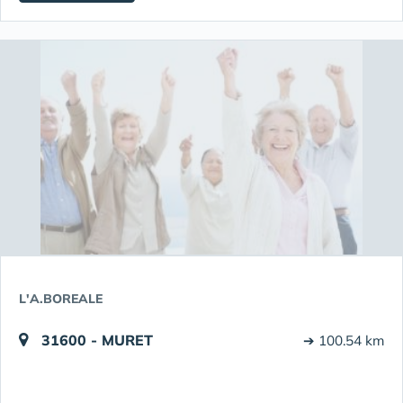
L'A.BOREALE
31600 - MURET
➔ 100.54 km