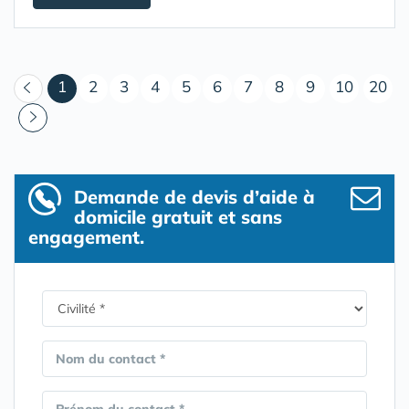
(courant)
1
2
3
4
5
6
7
8
9
10
20
Demande de devis d’aide à
domicile gratuit et sans
engagement.
Nom du contact *