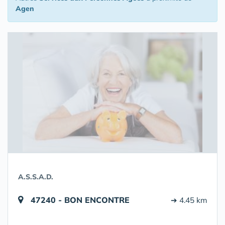
Agen
A.S.S.A.D.
47240 - BON ENCONTRE
➔ 4.45 km