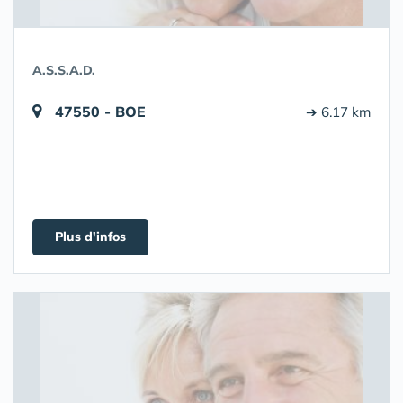
A.S.S.A.D.
47550 - BOE
➔ 6.17 km
Plus d'infos