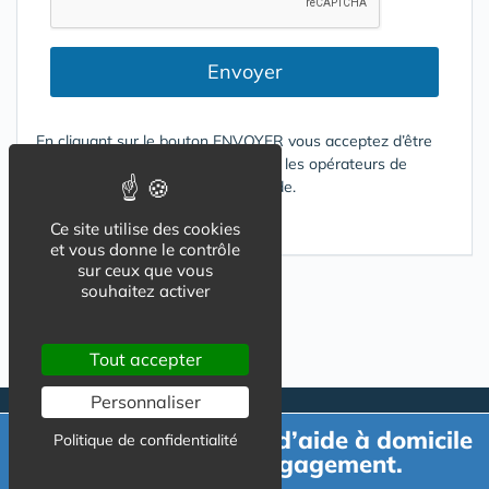
Envoyer
En cliquant sur le bouton ENVOYER vous acceptez d’être
contacté par mail ou téléphone par les opérateurs de
services répondant à votre demande.
Conditions d'utilisation
Ce site utilise des cookies
et vous donne le contrôle
sur ceux que vous
souhaitez activer
Tout accepter
Personnaliser
Demande de devis d’aide à domicile
Politique de confidentialité
gratuit et sans engagement.