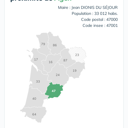
Maire : Jean DIONIS DU SÉJOUR
Population : 33 012 habs.
Code postal : 47000
Code insee : 47001
79
86
23
17
87
16
19
24
33
47
40
64