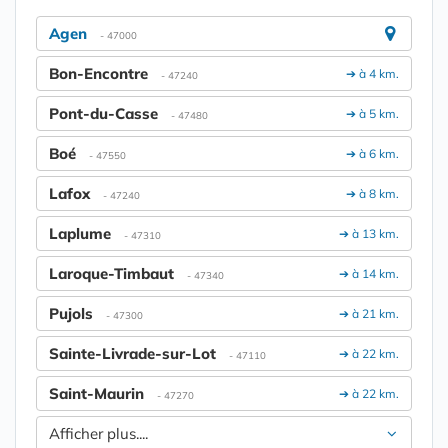
Agen
- 47000
Bon-Encontre
➔ à 4 km.
- 47240
Pont-du-Casse
➔ à 5 km.
- 47480
Boé
➔ à 6 km.
- 47550
Lafox
➔ à 8 km.
- 47240
Laplume
➔ à 13 km.
- 47310
Laroque-Timbaut
➔ à 14 km.
- 47340
Pujols
➔ à 21 km.
- 47300
Sainte-Livrade-sur-Lot
➔ à 22 km.
- 47110
Saint-Maurin
➔ à 22 km.
- 47270
Afficher plus....