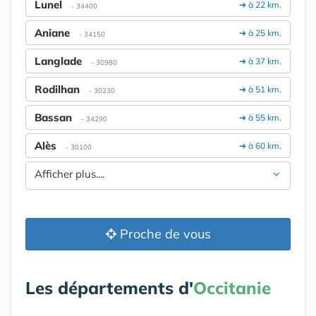
Lunel
➔ à 22 km.
- 34400
Aniane
➔ à 25 km.
- 34150
Langlade
➔ à 37 km.
- 30980
Rodilhan
➔ à 51 km.
- 30230
Bassan
➔ à 55 km.
- 34290
Alès
➔ à 60 km.
- 30100
Afficher plus....
Proche de vous
Les départements d'
Occitanie