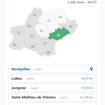
Code insee : 34172
46
48
12
82
30
81
32
34
31
11
65
09
66
Montpellier
- 34000
Lattes
➔ à 5 km.
- 34970
Juvignac
➔ à 5 km.
- 34990
Saint-Mathieu-de-Tréviers
➔ à 18 km.
- 34270