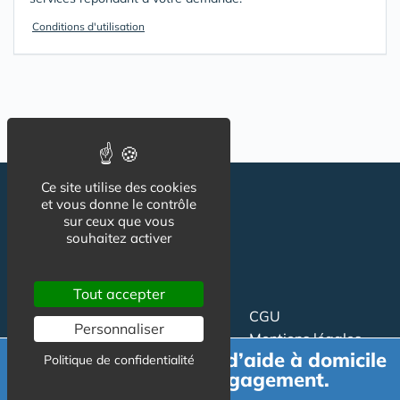
Conditions d'utilisation
Ce site utilise des cookies
et vous donne le contrôle
sur ceux que vous
souhaitez activer
Tout accepter
Suivez-nous
CGU
Personnaliser
Mentions légales
Demande de devis d’aide à domicile
Politique de confidentialité
Charte
gratuit et sans engagement.