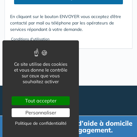
En cliquant sur le bouton ENVOYER vous acceptez d’être
contacté par mail ou téléphone par les opérateurs de
services répondant à votre demande.
Conditions d'utilisation
Ce site utilise des cookies
et vous donne le contrôle
sur ceux que vous
souhaitez activer
Tout accepter
Personnaliser
Demande de devis d’aide à domicile
Politique de confidentialité
gratuit et sans engagement.