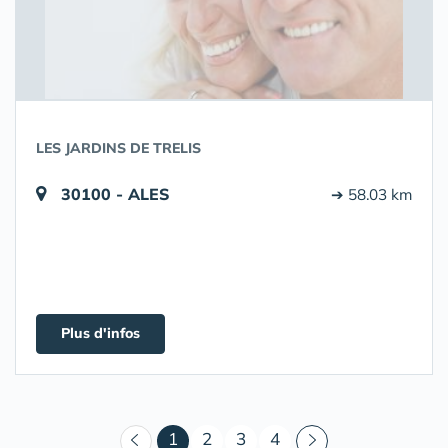
LES JARDINS DE TRELIS
30100 - ALES
➔ 58.03 km
Plus d'infos
(courant)
1
2
3
4