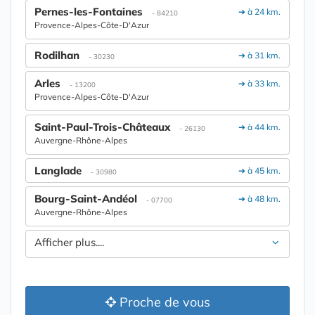
Pernes-les-Fontaines
➔ à 24 km.
- 84210
Provence-Alpes-Côte-D'Azur
Rodilhan
➔ à 31 km.
- 30230
Arles
➔ à 33 km.
- 13200
Provence-Alpes-Côte-D'Azur
Saint-Paul-Trois-Châteaux
➔ à 44 km.
- 26130
Auvergne-Rhône-Alpes
Langlade
➔ à 45 km.
- 30980
Bourg-Saint-Andéol
➔ à 48 km.
- 07700
Auvergne-Rhône-Alpes
Afficher plus....
Proche de vous