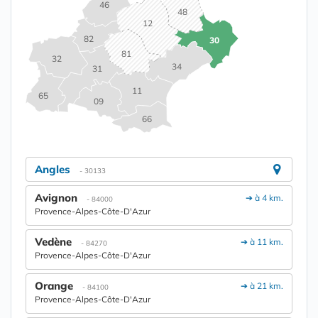
46
48
12
82
30
81
32
34
31
11
65
09
66
Angles
- 30133
Avignon
➔ à 4 km.
- 84000
Provence-Alpes-Côte-D'Azur
Vedène
➔ à 11 km.
- 84270
Provence-Alpes-Côte-D'Azur
Orange
➔ à 21 km.
- 84100
Provence-Alpes-Côte-D'Azur