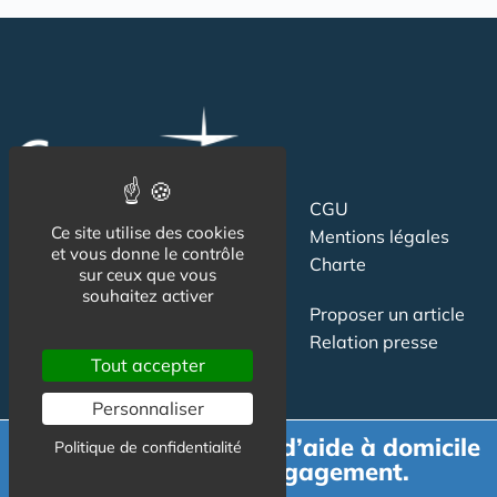
Suivez-nous
CGU
Ce site utilise des cookies
Mentions légales
et vous donne le contrôle
Charte
sur ceux que vous
souhaitez activer
Contact
Proposer un article
Newsletter
Relation presse
Tout accepter
Publicité
Personnaliser
Demande de devis d’aide à domicile
Politique de confidentialité
gratuit et sans engagement.