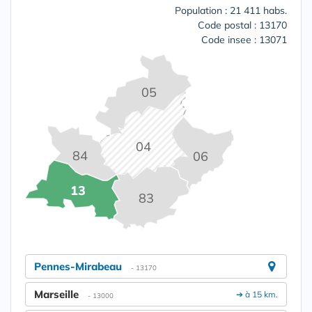
Population : 21 411 habs.
Code postal : 13170
Code insee : 13071
05
04
84
06
13
83
Pennes-Mirabeau
- 13170
Marseille
➔ à 15 km.
- 13000