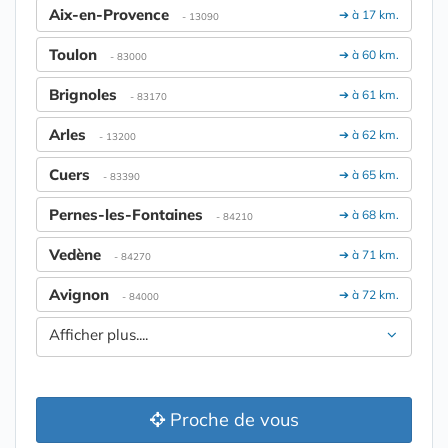
Aix-en-Provence
➔ à 17 km.
- 13090
Toulon
➔ à 60 km.
- 83000
Brignoles
➔ à 61 km.
- 83170
Arles
➔ à 62 km.
- 13200
Cuers
➔ à 65 km.
- 83390
Pernes-les-Fontaines
➔ à 68 km.
- 84210
Vedène
➔ à 71 km.
- 84270
Avignon
➔ à 72 km.
- 84000
Afficher plus....
Proche de vous