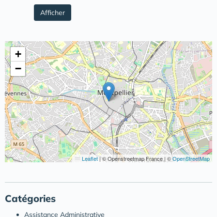
Afficher
+
−
Leaflet
|
© Openstreetmap France | ©
OpenStreetMap
Catégories
Assistance Administrative