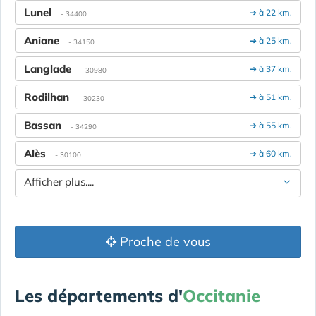
Lunel
➔ à 22 km.
- 34400
Aniane
➔ à 25 km.
- 34150
Langlade
➔ à 37 km.
- 30980
Rodilhan
➔ à 51 km.
- 30230
Bassan
➔ à 55 km.
- 34290
Alès
➔ à 60 km.
- 30100
Afficher plus....
Proche de vous
Les départements d'
Occitanie