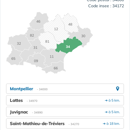
Code insee : 34172
46
48
12
82
30
81
32
34
31
11
65
09
66
Montpellier
- 34000
Lattes
➔ à 5 km.
- 34970
Juvignac
➔ à 5 km.
- 34990
Saint-Mathieu-de-Tréviers
➔ à 18 km.
- 34270