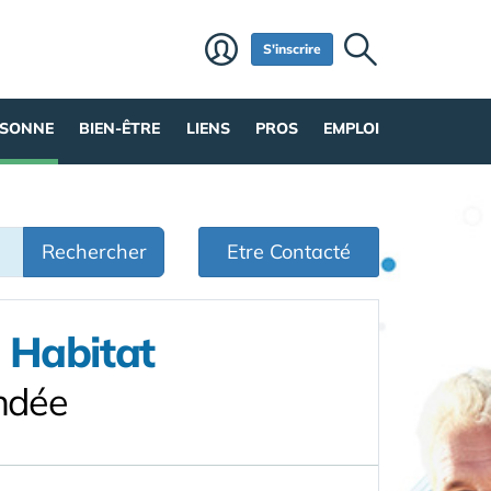
S'inscrire
RSONNE
BIEN-ÊTRE
LIENS
PROS
EMPLOI
Rechercher
Etre Contacté
 Habitat
ndée