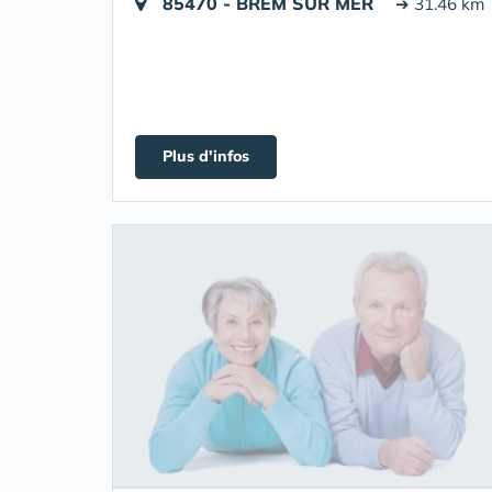
85470 - BREM SUR MER
➔ 31.46 km
Plus d'infos