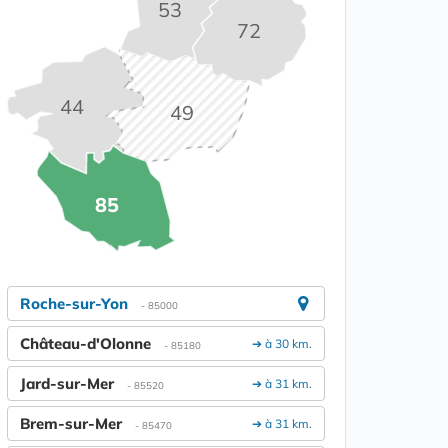
53
72
44
49
85
Roche-sur-Yon
- 85000
Château-d'Olonne
➔ à 30 km.
- 85180
Jard-sur-Mer
➔ à 31 km.
- 85520
Brem-sur-Mer
➔ à 31 km.
- 85470