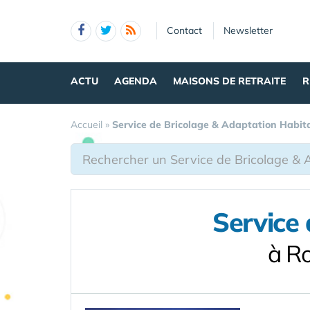
Panneau de gestion des cookies
Contact
Newsletter
ACTU
AGENDA
MAISONS DE RETRAITE
R
Accueil
»
Service de Bricolage & Adaptation Habit
Service
à R