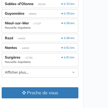
Sables-d'Olonne
➔ à 33 km.
- 85100
Guyonnière
➔ à 35 km.
- 85600
Nieul-sur-Mer
➔ à 56 km.
- 17137
Nouvelle-Aquitaine
Rezé
➔ à 58 km.
- 44400
Nantes
➔ à 61 km.
- 44000
Surgères
➔ à 81 km.
- 17700
Nouvelle-Aquitaine
Afficher plus....
Proche de vous