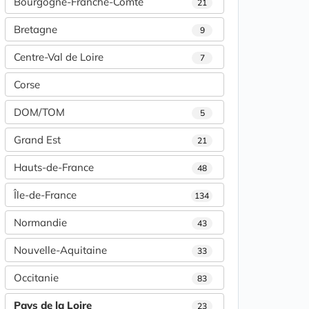
Bourgogne-Franche-Comté
21
Bretagne
9
Centre-Val de Loire
7
Corse
DOM/TOM
5
Grand Est
21
Hauts-de-France
48
Île-de-France
134
Normandie
43
Nouvelle-Aquitaine
33
Occitanie
83
Pays de la Loire
23