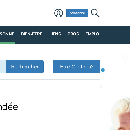
S'inscrire
RSONNE
BIEN-ÊTRE
LIENS
PROS
EMPLOI
Rechercher
Etre Contacté
ndée