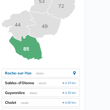
53
72
44
49
85
Roche-sur-Yon
- 85000
Sables-d'Olonne
➔ à 33 km.
- 85100
Guyonnière
➔ à 35 km.
- 85600
Cholet
➔ à 60 km.
- 49280