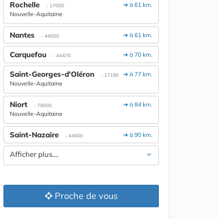
Rochelle
➔ à 61 km.
- 17000
Nouvelle-Aquitaine
Nantes
➔ à 61 km.
- 44000
Carquefou
➔ à 70 km.
- 44470
Saint-Georges-d'Oléron
➔ à 77 km.
- 17190
Nouvelle-Aquitaine
Niort
➔ à 84 km.
- 79000
Nouvelle-Aquitaine
Saint-Nazaire
➔ à 90 km.
- 44600
Afficher plus....
Proche de vous