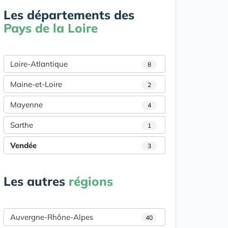
Les départements des
Pays de la Loire
Loire-Atlantique
8
Maine-et-Loire
2
Mayenne
4
Sarthe
1
Vendée
3
Les autres
régions
Auvergne-Rhône-Alpes
40