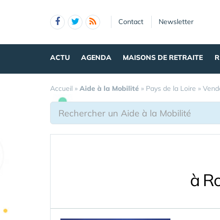
Panneau de gestion des cookies
Contact
Newsletter
ACTU
AGENDA
MAISONS DE RETRAITE
R
Accueil
»
Aide à la Mobilité
»
Pays de la Loire
»
Vend
à R