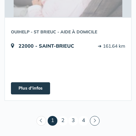
OUIHELP - ST BRIEUC - AIDE À DOMICILE
22000 - SAINT-BRIEUC
➔ 161.64 km
Plus d'infos
(courant)
1
2
3
4