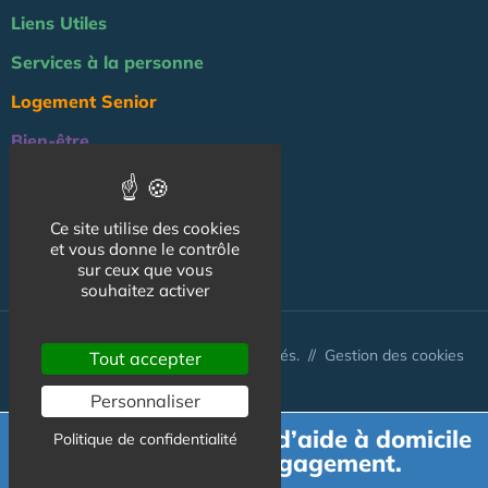
Liens Utiles
Services à la personne
Logement Senior
Bien-être
Emploi & formation
Professionnels
Ce site utilise des cookies
et vous donne le contrôle
NOS AUTRES SITES :
sur ceux que vous
souhaitez activer
© Australis 2026 - Tous droits réservés. //
Gestion des cookies
Tout accepter
Personnaliser
Demande de devis d’aide à domicile
Politique de confidentialité
gratuit et sans engagement.