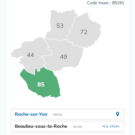
Code insee : 85191
53
72
44
49
85
Roche-sur-Yon
- 85000
Beaulieu-sous-la-Roche
➔ à 14 km.
- 85190