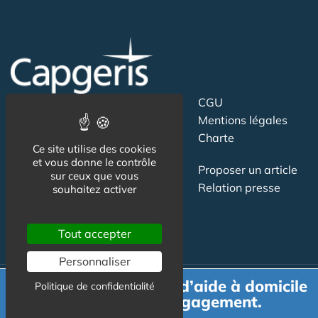
Suivez-nous
CGU
Mentions légales
Charte
Ce site utilise des cookies
et vous donne le contrôle
Contact
Proposer un article
sur ceux que vous
Newsletter
Relation presse
souhaitez activer
Publicité
Tout accepter
Personnaliser
Demande de devis d’aide à domicile
Politique de confidentialité
gratuit et sans engagement.
Actualité