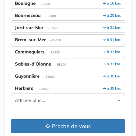
Boulogne
➔ à 16 km.
- 85140
Bournezeau
➔ à 20 km.
- 85480
Jard-sur-Mer
➔ à 31 km.
- 85520
Brem-sur-Mer
➔ à 31 km.
- 85470
Commequiers
➔ à 33 km.
- 85220
Sables-d'Olonne
➔ à 33 km.
- 85100
Guyonnière
➔ à 35 km.
- 85600
Herbiers
➔ à 39 km.
- 85500
Afficher plus....
Proche de vous