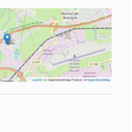
Leaflet
|
© Openstreetmap France | ©
OpenStreetMap