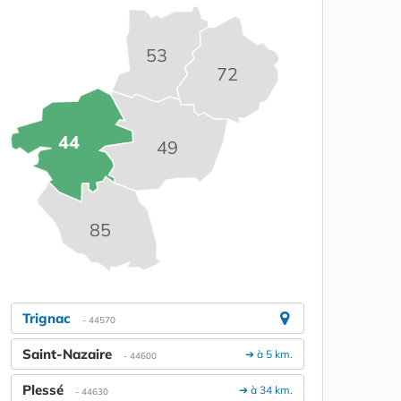
53
72
44
49
85
Trignac
- 44570
Saint-Nazaire
➔ à 5 km.
- 44600
Plessé
➔ à 34 km.
- 44630