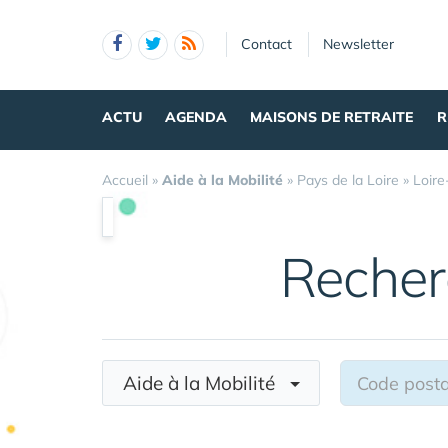
Panneau de gestion des cookies
Contact
Newsletter
ACTU
AGENDA
MAISONS DE RETRAITE
R
Accueil
»
Aide à la Mobilité
»
Pays de la Loire
»
Loire
Recher
Aide à la Mobilité