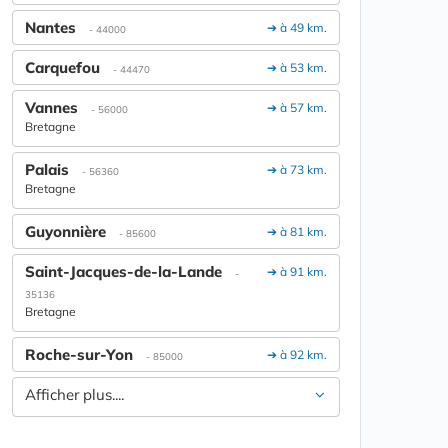
Nantes
➔ à 49 km.
- 44000
Carquefou
➔ à 53 km.
- 44470
Vannes
➔ à 57 km.
- 56000
Bretagne
Palais
➔ à 73 km.
- 56360
Bretagne
Guyonnière
➔ à 81 km.
- 85600
Saint-Jacques-de-la-Lande
➔ à 91 km.
-
35136
Bretagne
Roche-sur-Yon
➔ à 92 km.
- 85000
Afficher plus....