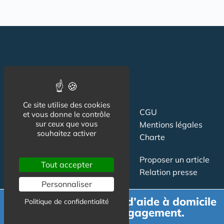
Ce site utilise des cookies
Suivez-nous
CGU
et vous donne le contrôle
sur ceux que vous
Mentions légales
souhaitez activer
Charte
Contact
Proposer un article
Tout accepter
Newsletter
Relation presse
Personnaliser
Publicité
Demande de devis d’aide à domicile
Politique de confidentialité
gratuit et sans engagement.