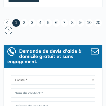
(courant)
1
2
3
4
5
6
7
8
9
10
20
Demande de devis d’aide à
domicile gratuit et sans
engagement.
Nom du contact *