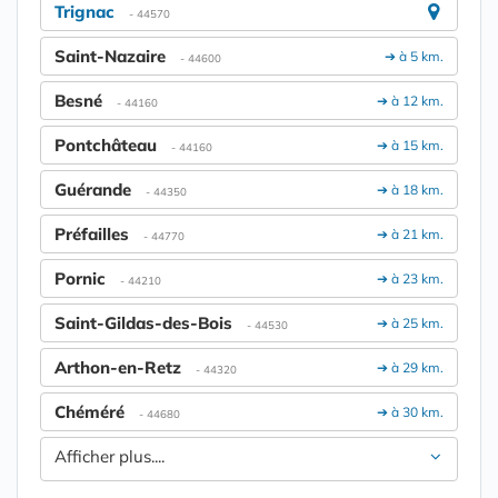
Trignac
- 44570
Saint-Nazaire
➔ à 5 km.
- 44600
Besné
➔ à 12 km.
- 44160
Pontchâteau
➔ à 15 km.
- 44160
Guérande
➔ à 18 km.
- 44350
Préfailles
➔ à 21 km.
- 44770
Pornic
➔ à 23 km.
- 44210
Saint-Gildas-des-Bois
➔ à 25 km.
- 44530
Arthon-en-Retz
➔ à 29 km.
- 44320
Chéméré
➔ à 30 km.
- 44680
Afficher plus....