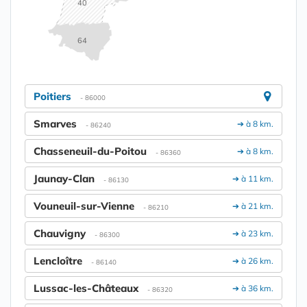
40
64
Poitiers
- 86000
Smarves
➔ à 8 km.
- 86240
Chasseneuil-du-Poitou
➔ à 8 km.
- 86360
Jaunay-Clan
➔ à 11 km.
- 86130
Vouneuil-sur-Vienne
➔ à 21 km.
- 86210
Chauvigny
➔ à 23 km.
- 86300
Lencloître
➔ à 26 km.
- 86140
Lussac-les-Châteaux
➔ à 36 km.
- 86320