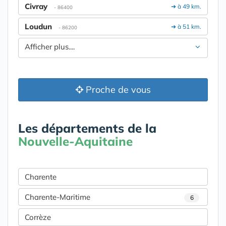
Civray
➔ à 49 km.
- 86400
Loudun
➔ à 51 km.
- 86200
Afficher plus....
Proche de vous
Les départements de la
Nouvelle-Aquitaine
Charente
Charente-Maritime
6
Corrèze