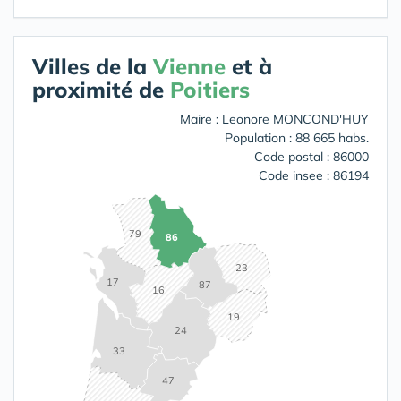
Villes de la
Vienne
et à
proximité de
Poitiers
Maire : Leonore MONCOND'HUY
Population : 88 665 habs.
Code postal : 86000
Code insee : 86194
79
86
23
17
87
16
19
24
33
47