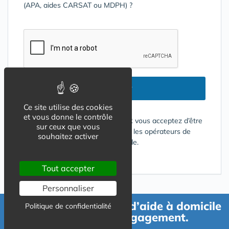
(APA, aides CARSAT ou MDPH) ?
Envoyer
Ce site utilise des cookies
et vous donne le contrôle
En cliquant sur le bouton ENVOYER vous acceptez d’être
sur ceux que vous
contacté par mail ou téléphone par les opérateurs de
souhaitez activer
services répondant à votre demande.
Conditions d'utilisation
Tout accepter
Personnaliser
Demande de devis d’aide à domicile
Politique de confidentialité
gratuit et sans engagement.