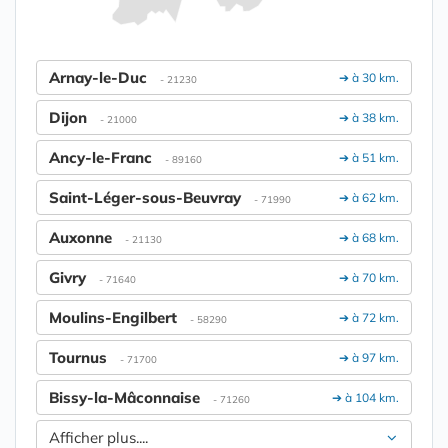
Arnay-le-Duc
➔ à 30 km.
- 21230
Dijon
➔ à 38 km.
- 21000
Ancy-le-Franc
➔ à 51 km.
- 89160
Saint-Léger-sous-Beuvray
➔ à 62 km.
- 71990
Auxonne
➔ à 68 km.
- 21130
Givry
➔ à 70 km.
- 71640
Moulins-Engilbert
➔ à 72 km.
- 58290
Tournus
➔ à 97 km.
- 71700
Bissy-la-Mâconnaise
➔ à 104 km.
- 71260
Afficher plus....