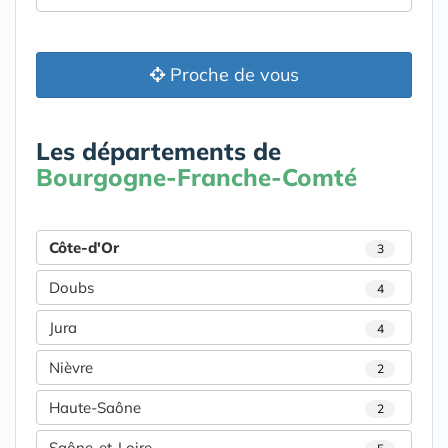
Proche de vous
Les départements de
Bourgogne-Franche-Comté
Côte-d'Or
3
Doubs
4
Jura
4
Nièvre
2
Haute-Saône
2
Saône-et-Loire