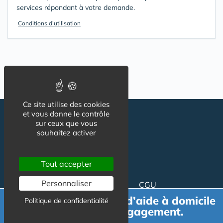
services répondant à votre demande.
Conditions d'utilisation
Ce site utilise des cookies
et vous donne le contrôle
sur ceux que vous
souhaitez activer
Tout accepter
Personnaliser
Suivez-nous
CGU
Mentions légales
Demande de devis d’aide à domicile
Politique de confidentialité
gratuit et sans engagement.
Charte