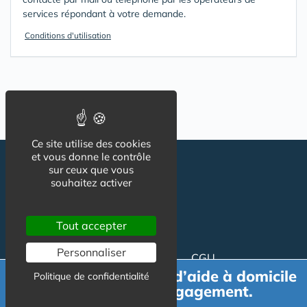
services répondant à votre demande.
Conditions d'utilisation
Ce site utilise des cookies
et vous donne le contrôle
sur ceux que vous
souhaitez activer
Tout accepter
Personnaliser
Suivez-nous
CGU
Demande de devis d’aide à domicile
Mentions légales
Politique de confidentialité
gratuit et sans engagement.
Charte