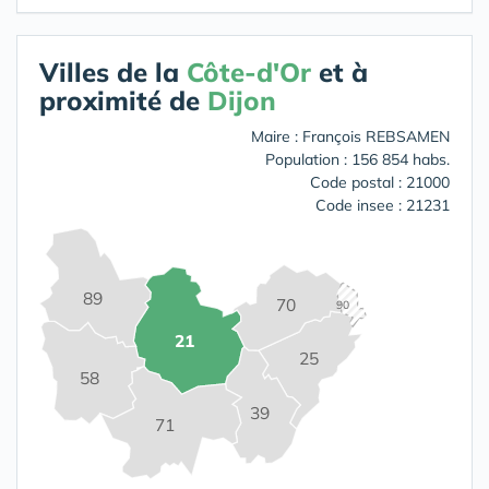
Villes de la
Côte-d'Or
et à
proximité de
Dijon
Maire : François REBSAMEN
Population : 156 854 habs.
Code postal : 21000
Code insee : 21231
89
70
90
21
25
58
39
71