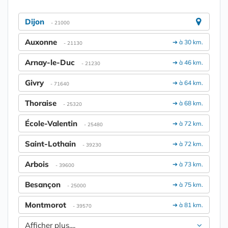
Dijon
- 21000
Auxonne
➔ à 30 km.
- 21130
Arnay-le-Duc
➔ à 46 km.
- 21230
Givry
➔ à 64 km.
- 71640
Thoraise
➔ à 68 km.
- 25320
École-Valentin
➔ à 72 km.
- 25480
Saint-Lothain
➔ à 72 km.
- 39230
Arbois
➔ à 73 km.
- 39600
Besançon
➔ à 75 km.
- 25000
Montmorot
➔ à 81 km.
- 39570
Afficher plus....