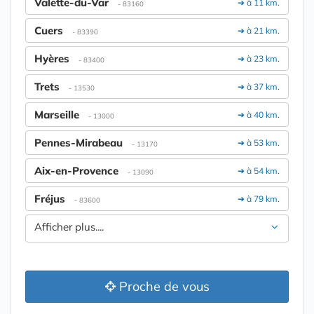
Valette-du-Var
➔ à 11 km.
- 83160
Cuers
➔ à 21 km.
- 83390
Hyères
➔ à 23 km.
- 83400
Trets
➔ à 37 km.
- 13530
Marseille
➔ à 40 km.
- 13000
Pennes-Mirabeau
➔ à 53 km.
- 13170
Aix-en-Provence
➔ à 54 km.
- 13090
Fréjus
➔ à 79 km.
- 83600
Afficher plus....
Proche de vous