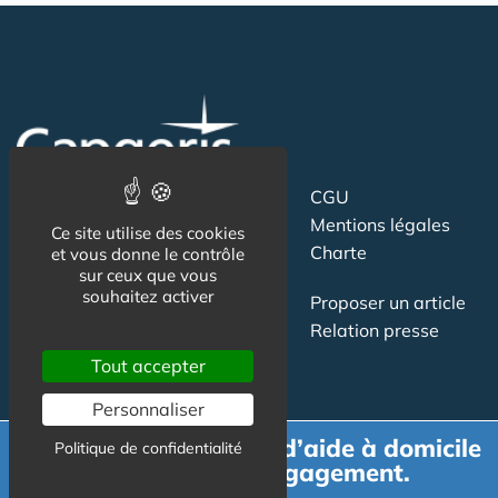
Suivez-nous
CGU
Mentions légales
Ce site utilise des cookies
Charte
et vous donne le contrôle
sur ceux que vous
souhaitez activer
Contact
Proposer un article
Newsletter
Relation presse
Publicité
Tout accepter
Personnaliser
Demande de devis d’aide à domicile
Politique de confidentialité
gratuit et sans engagement.