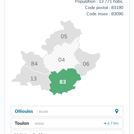
Population : 13 771 habs.
Code postal : 83190
Code insee : 83090
05
04
84
06
13
83
Ollioules
- 83190
Toulon
➔ à 7 km.
- 83000