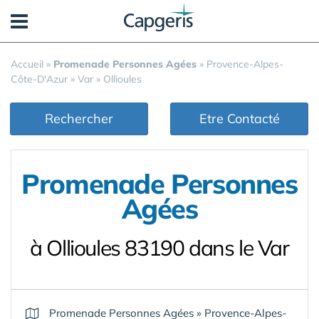
Panneau de gestion des cookies
Accueil
»
Promenade Personnes Agées
»
Provence-Alpes-
Côte-D'Azur
»
Var
»
Ollioules
Rechercher
Etre Contacté
Promenade Personnes
Agées
à Ollioules 83190 dans le Var
Promenade Personnes Agées
»
Provence-Alpes-