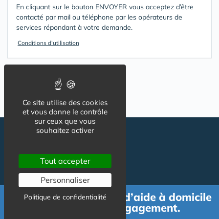
En cliquant sur le bouton ENVOYER vous acceptez d’être
contacté par mail ou téléphone par les opérateurs de
services répondant à votre demande.
Conditions d'utilisation
Ce site utilise des cookies
et vous donne le contrôle
sur ceux que vous
souhaitez activer
Tout accepter
Personnaliser
Demande de devis d’aide à domicile
Politique de confidentialité
Suivez-nous
CGU
gratuit et sans engagement.
Mentions légales