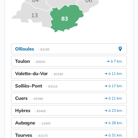
06
13
83
Ollioules
- 83190
Toulon
➔ à 7 km.
- 83000
Valette-du-Var
➔ à 11 km.
- 83160
Solliès-Pont
➔ à 17 km.
- 83210
Cuers
➔ à 21 km.
- 83390
Hyères
➔ à 23 km.
- 83400
Aubagne
➔ à 28 km.
- 13400
Tourves
➔ à 31 km.
- 83170