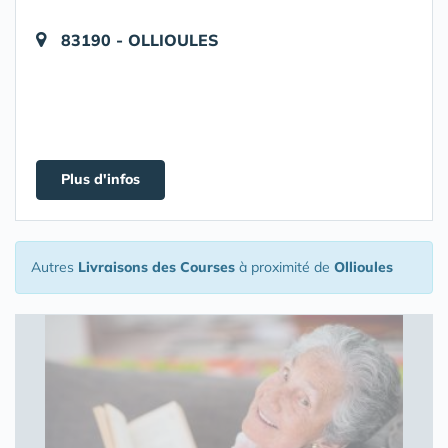
83190 - OLLIOULES
Plus d'infos
Autres
Livraisons des Courses
à proximité de
Ollioules