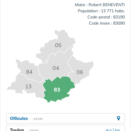
Maire : Robert BENEVENTI
Population : 13 771 habs.
Code postal : 83190
Code insee : 83090
05
04
84
06
13
83
Ollioules
- 83190
Toulon
➔ à 7 km.
- 83000