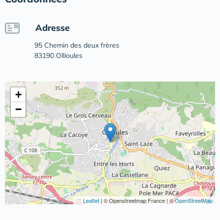
Adresse
95 Chemin des deux frères
83190 Ollioules
+
−
Leaflet
|
© Openstreetmap France | ©
OpenStreetMap