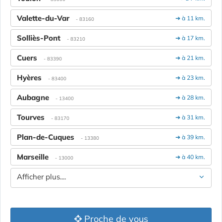
Valette-du-Var
➔ à 11 km.
- 83160
Solliès-Pont
➔ à 17 km.
- 83210
Cuers
➔ à 21 km.
- 83390
Hyères
➔ à 23 km.
- 83400
Aubagne
➔ à 28 km.
- 13400
Tourves
➔ à 31 km.
- 83170
Plan-de-Cuques
➔ à 39 km.
- 13380
Marseille
➔ à 40 km.
- 13000
Afficher plus....
Proche de vous