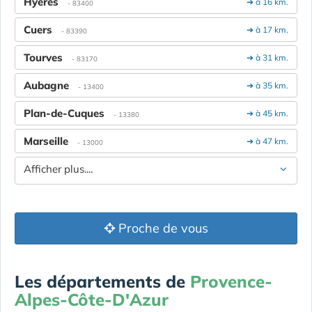
Hyères
➔ à 16 km.
- 83400
Cuers
➔ à 17 km.
- 83390
Tourves
➔ à 31 km.
- 83170
Aubagne
➔ à 35 km.
- 13400
Plan-de-Cuques
➔ à 45 km.
- 13380
Marseille
➔ à 47 km.
- 13000
Afficher plus....
Proche de vous
Les départements de
Provence-
Alpes-Côte-D'Azur