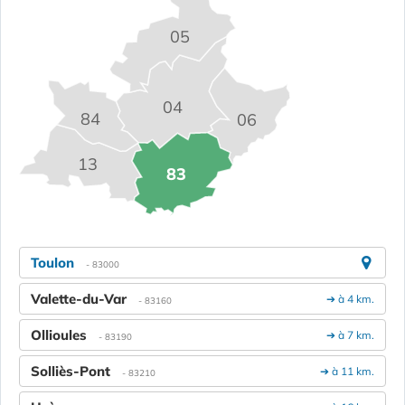
05
04
84
06
13
83
Toulon
- 83000
Valette-du-Var
➔ à 4 km.
- 83160
Ollioules
➔ à 7 km.
- 83190
Solliès-Pont
➔ à 11 km.
- 83210