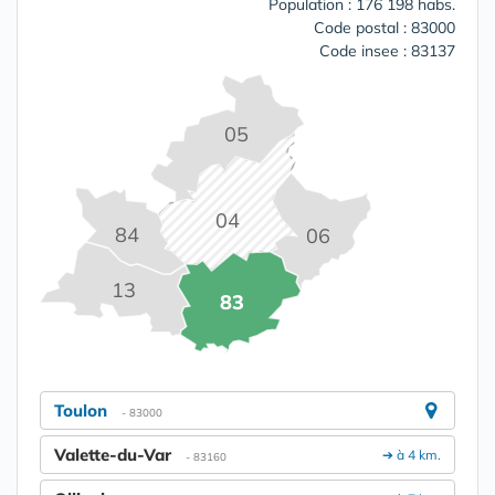
Population : 176 198 habs.
Code postal : 83000
Code insee : 83137
05
04
84
06
13
83
Toulon
- 83000
Valette-du-Var
➔ à 4 km.
- 83160