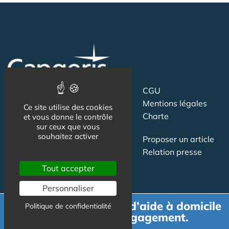
Suivez-nous
CGU
Mentions légales
Ce site utilise des cookies
Charte
et vous donne le contrôle
sur ceux que vous
souhaitez activer
Contact
Proposer un article
Newsletter
Relation presse
Publicité
Tout accepter
Personnaliser
Demande de devis d’aide à domicile
Politique de confidentialité
gratuit et sans engagement.