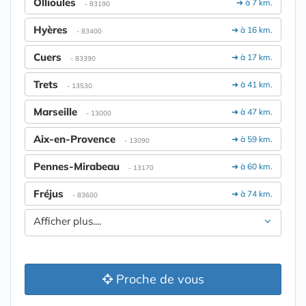
Ollioules
➔ à 7 km.
- 83190
Hyères
➔ à 16 km.
- 83400
Cuers
➔ à 17 km.
- 83390
Trets
➔ à 41 km.
- 13530
Marseille
➔ à 47 km.
- 13000
Aix-en-Provence
➔ à 59 km.
- 13090
Pennes-Mirabeau
➔ à 60 km.
- 13170
Fréjus
➔ à 74 km.
- 83600
Afficher plus....
Proche de vous