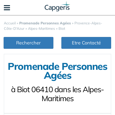
Panneau de gestion des cookies
Accueil
»
Promenade Personnes Agées
»
Provence-Alpes-
Côte-D'Azur
»
Alpes-Maritimes
»
Biot
Rechercher
Etre Contacté
Promenade Personnes
Agées
à Biot 06410 dans les Alpes-
Maritimes