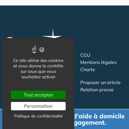
Suivez-nous
CGU
Ce site utilise des cookies
Mentions légales
et vous donne le contrôle
Charte
sur ceux que vous
souhaitez activer
Contact
Proposer un article
Newsletter
Relation presse
Tout accepter
Publicité
Personnaliser
Demande de devis d’aide à domicile
Politique de confidentialité
gratuit et sans engagement.