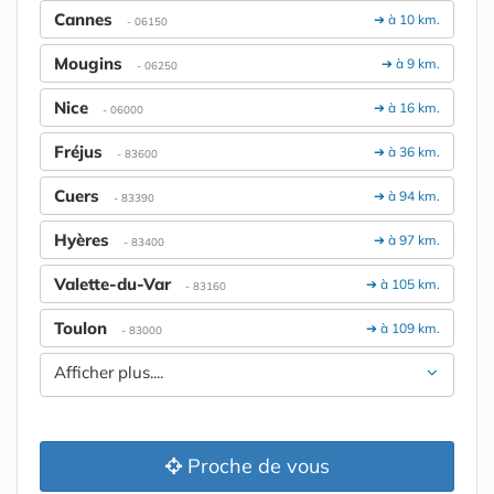
Cannes
➔ à 10 km.
- 06150
Mougins
➔ à 9 km.
- 06250
Nice
➔ à 16 km.
- 06000
Fréjus
➔ à 36 km.
- 83600
Cuers
➔ à 94 km.
- 83390
Hyères
➔ à 97 km.
- 83400
Valette-du-Var
➔ à 105 km.
- 83160
Toulon
➔ à 109 km.
- 83000
Afficher plus....
Proche de vous