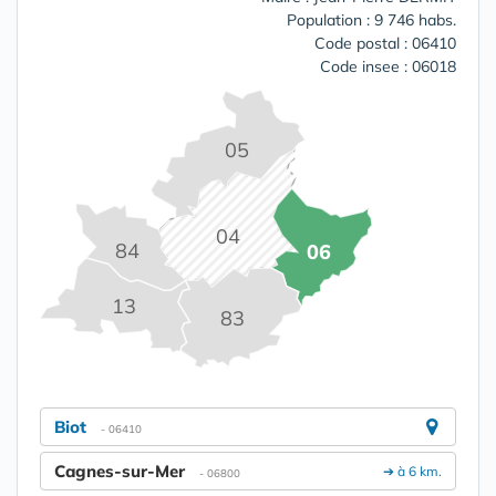
Population : 9 746 habs.
Code postal : 06410
Code insee : 06018
05
04
84
06
13
83
Biot
- 06410
Cagnes-sur-Mer
➔ à 6 km.
- 06800