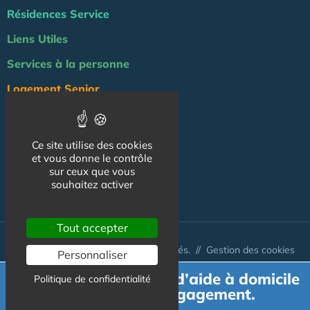
Résidences Service
Liens Utiles
Services à la personne
Logement Senior
Bien-être
Emploi & formation
Ce site utilise des cookies
et vous donne le contrôle
Professionnels
sur ceux que vous
souhaitez activer
NOS AUTRES SITES :
Tout accepter
© Australis 2026 - Tous droits réservés. //
Gestion des cookies
Personnaliser
Demande de devis d’aide à domicile
Politique de confidentialité
gratuit et sans engagement.