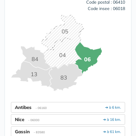
Code postal : 06410
Code insee : 06018
05
04
84
06
13
83
Antibes
➔ à 6 km.
- 06160
Nice
➔ à 16 km.
- 06000
Gassin
➔ à 61 km.
- 83580