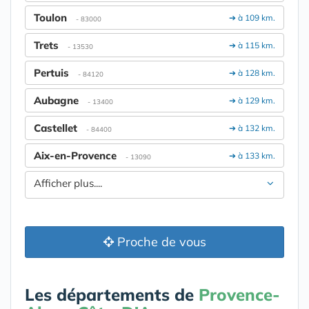
Toulon
➔ à 109 km.
- 83000
Trets
➔ à 115 km.
- 13530
Pertuis
➔ à 128 km.
- 84120
Aubagne
➔ à 129 km.
- 13400
Castellet
➔ à 132 km.
- 84400
Aix-en-Provence
➔ à 133 km.
- 13090
Afficher plus....
Proche de vous
Les départements de
Provence-