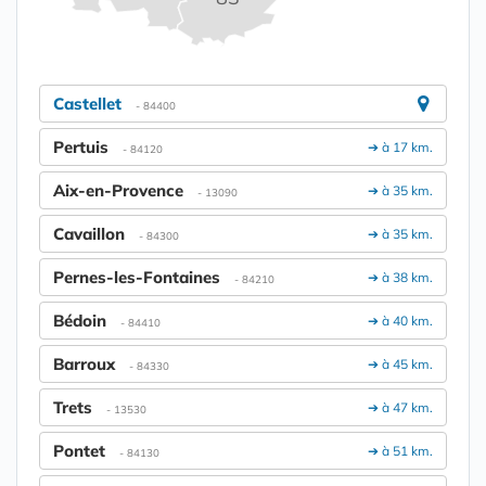
Castellet
- 84400
Pertuis
➔ à 17 km.
- 84120
Aix-en-Provence
➔ à 35 km.
- 13090
Cavaillon
➔ à 35 km.
- 84300
Pernes-les-Fontaines
➔ à 38 km.
- 84210
Bédoin
➔ à 40 km.
- 84410
Barroux
➔ à 45 km.
- 84330
Trets
➔ à 47 km.
- 13530
Pontet
➔ à 51 km.
- 84130