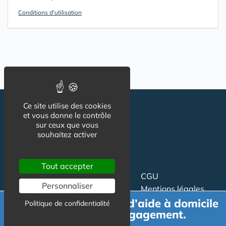
Conditions d'utilisation
Ce site utilise des cookies
et vous donne le contrôle
sur ceux que vous
souhaitez activer
Tout accepter
Suivez-nous
CGU
Personnaliser
Mentions légales
Demande de devis d’aide à domicile
Charte
Politique de confidentialité
gratuit et sans engagement.
Contact
Proposer un article