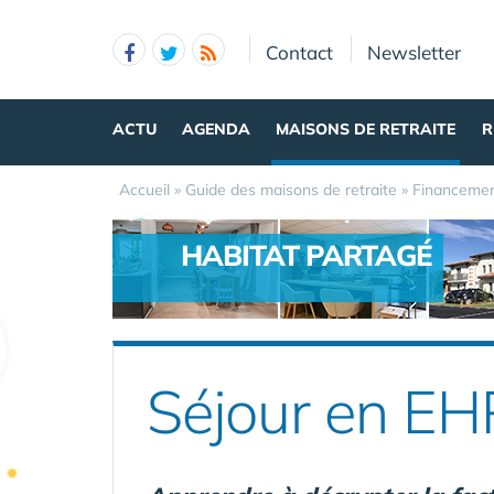
Panneau de gestion des cookies
Contact
Newsletter
ACTU
AGENDA
MAISONS DE RETRAITE
R
Accueil
»
Guide des maisons de retraite
»
Financemen
HABITAT PARTAGÉ
.
Séjour en EH