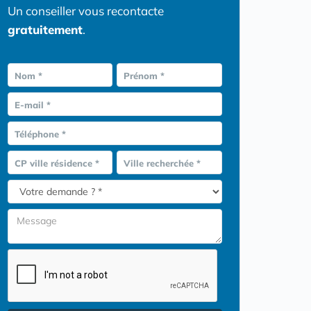
Un conseiller vous recontacte
gratuitement
.
Nom *
Prénom *
E-mail *
Téléphone *
CP ville résidence *
Ville recherchée *