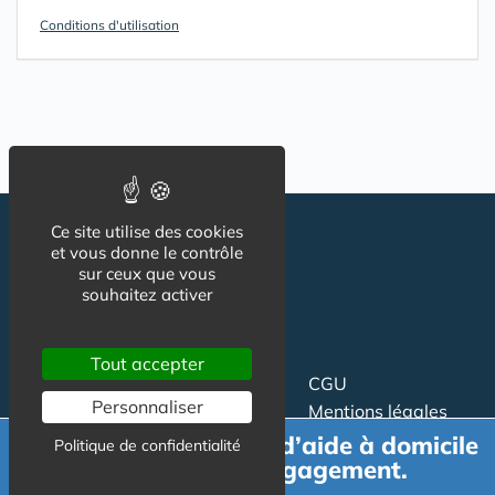
Conditions d'utilisation
Ce site utilise des cookies
et vous donne le contrôle
sur ceux que vous
souhaitez activer
Tout accepter
Suivez-nous
CGU
Personnaliser
Mentions légales
Charte
Demande de devis d’aide à domicile
Politique de confidentialité
gratuit et sans engagement.
Contact
Proposer un article