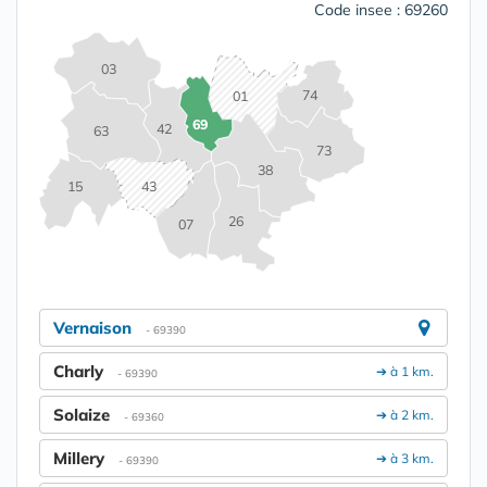
Code insee : 69260
03
74
01
69
42
63
73
38
15
43
26
07
Vernaison
- 69390
Charly
➔ à 1 km.
- 69390
Solaize
➔ à 2 km.
- 69360
Millery
➔ à 3 km.
- 69390