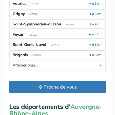
Vourles
➔ à 3 km.
- 69390
Grigny
➔ à 5 km.
- 69520
Saint-Symphorien-d'Ozon
➔ à 4 km.
- 69360
Feyzin
➔ à 4 km.
- 69320
Saint-Genis-Laval
➔ à 5 km.
- 69230
Brignais
➔ à 5 km.
- 69530
Afficher plus....
Proche de vous
Les départements d'
Auvergne-
Rhône-Alpes