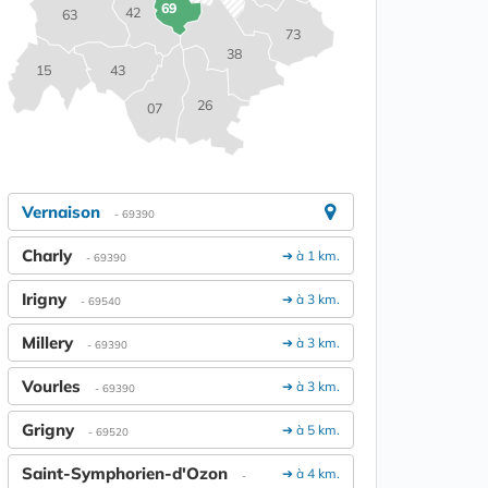
69
42
63
73
38
15
43
26
07
Vernaison
- 69390
Charly
➔ à 1 km.
- 69390
Irigny
➔ à 3 km.
- 69540
Millery
➔ à 3 km.
- 69390
Vourles
➔ à 3 km.
- 69390
Grigny
➔ à 5 km.
- 69520
Saint-Symphorien-d'Ozon
➔ à 4 km.
-