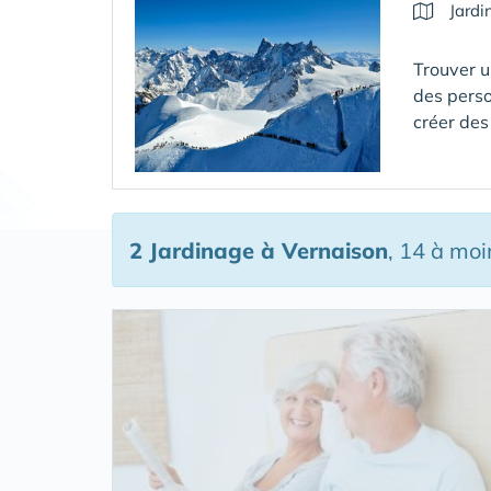
Jardi
Trouver u
des perso
créer des
2 Jardinage
à Vernaison
, 14 à mo