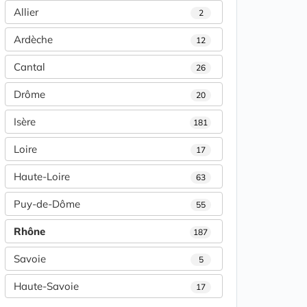
Allier
2
Ardèche
12
Cantal
26
Drôme
20
Isère
181
Loire
17
Haute-Loire
63
Puy-de-Dôme
55
Rhône
187
Savoie
5
Haute-Savoie
17