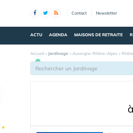
Panneau de gestion des cookies
Contact
Newsletter
ACTU
AGENDA
MAISONS DE RETRAITE
R
Accueil
»
Jardinage
»
Auvergne-Rhône-Alpes
»
Rhôn
à