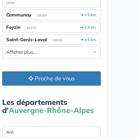
69360
Communay
➔ à 5 km.
- 69360
Feyzin
➔ à 4 km.
- 69320
Saint-Genis-Laval
➔ à 5 km.
- 69230
Afficher plus....
Proche de vous
Les départements
d'
Auvergne-Rhône-Alpes
Ain