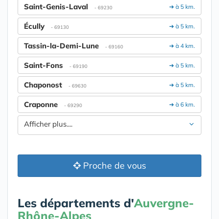
Saint-Genis-Laval
➔ à 5 km.
- 69230
Écully
➔ à 5 km.
- 69130
Tassin-la-Demi-Lune
➔ à 4 km.
- 69160
Saint-Fons
➔ à 5 km.
- 69190
Chaponost
➔ à 5 km.
- 69630
Craponne
➔ à 6 km.
- 69290
Afficher plus....
Proche de vous
Les départements d'
Auvergne-
Rhône-Alpes