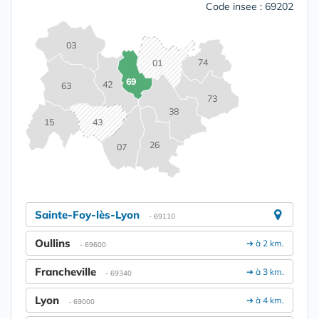
Code insee : 69202
03
74
01
69
42
63
73
38
15
43
26
07
Sainte-Foy-lès-Lyon
- 69110
Oullins
➔ à 2 km.
- 69600
Francheville
➔ à 3 km.
- 69340
Lyon
➔ à 4 km.
- 69000