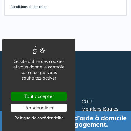
Conditions d'utilisation
Ce site utilise des cookies
et vous donne le contrôle
sur ceux que vous
souhaitez activer
Tout accepter
Suivez-nous
CGU
Personnaliser
Mentions légales
Charte
Demande de devis d’aide à domicile
Politique de confidentialité
gratuit et sans engagement.
Contact
Proposer un article