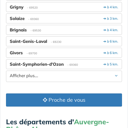
Grigny
➔ à 4 km.
- 69520
Solaize
➔ à 3 km.
- 69360
Brignais
➔ à 4 km.
- 69530
Saint-Genis-Laval
➔ à 6 km.
- 69230
Givors
➔ à 6 km.
- 69700
Saint-Symphorien-d'Ozon
➔ à 5 km.
- 69360
Afficher plus....
Proche de vous
Les départements d'
Auvergne-