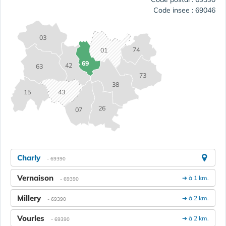
Code insee : 69046
03
74
01
69
42
63
73
38
15
43
26
07
Charly
- 69390
Vernaison
➔ à 1 km.
- 69390
Millery
➔ à 2 km.
- 69390
Vourles
➔ à 2 km.
- 69390