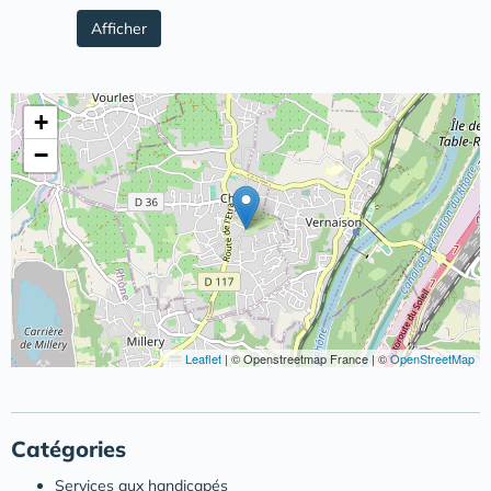
Afficher
+
−
Leaflet
|
© Openstreetmap France | ©
OpenStreetMap
Catégories
Services aux handicapés