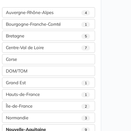
Auvergne-Rhône-Alpes
4
Bourgogne-Franche-Comté
1
Bretagne
5
Centre-Val de Loire
7
Corse
DOM/TOM
Grand Est
1
Hauts-de-France
1
Île-de-France
2
Normandie
3
Nouvelle-Aquitaine
9