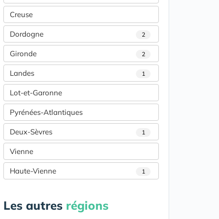
Creuse
Dordogne
2
Gironde
2
Landes
1
Lot-et-Garonne
Pyrénées-Atlantiques
Deux-Sèvres
1
Vienne
Haute-Vienne
1
Les autres
régions