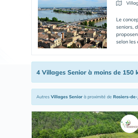
Villa
Le concep
seniors, 
proposent
selon les
4 Villages Senior
à moins de 150 k
Autres
Villages Senior
à proximité de
Rosiers-de-J