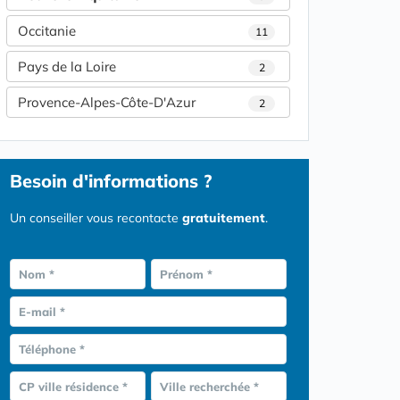
Occitanie
11
Pays de la Loire
2
Provence-Alpes-Côte-D'Azur
2
Besoin d'informations ?
Un conseiller vous recontacte
gratuitement
.
Nom *
Prénom *
E-mail *
Téléphone *
CP ville résidence *
Ville recherchée *