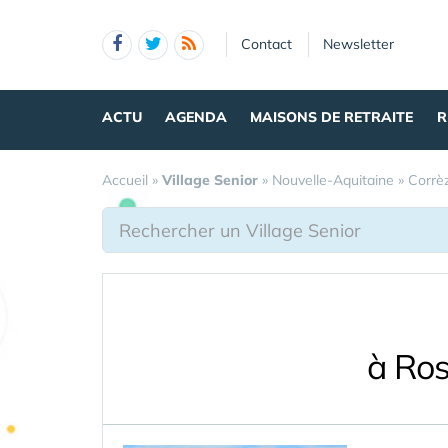
Panneau de gestion des cookies
Contact
Newsletter
ACTU
AGENDA
MAISONS DE RETRAITE
R
Accueil
»
Village Senior
»
Nouvelle-Aquitaine
»
Corrè
à Ros