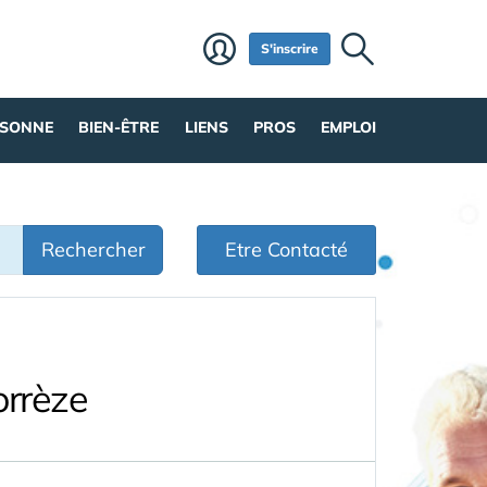
S'inscrire
RSONNE
BIEN-ÊTRE
LIENS
PROS
EMPLOI
Rechercher
Etre Contacté
orrèze