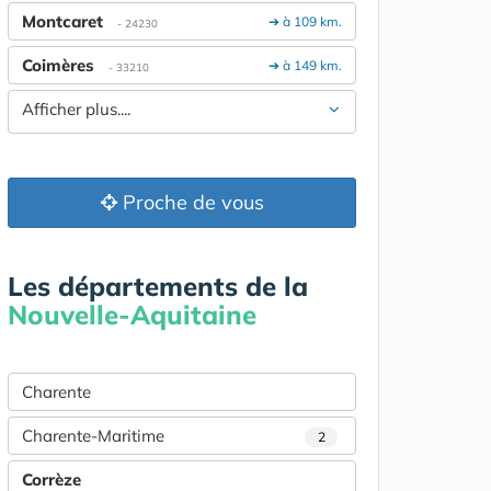
Montcaret
➔ à 109 km.
- 24230
Coimères
➔ à 149 km.
- 33210
Afficher plus....
Proche de vous
Les départements de la
Nouvelle-Aquitaine
Charente
Charente-Maritime
2
Corrèze