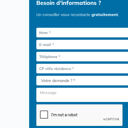
Besoin d'informations ?
Un conseiller vous recontacte
gratuitement
.
Nom *
E-mail *
Téléphone *
CP ville résidence *