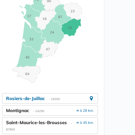
86
23
17
87
16
19
24
33
47
40
64
Rosiers-de-Juillac
- 19350
Montignac
➔ à 28 km.
- 24290
Saint-Maurice-les-Brousses
➔ à 45 km.
-
87800