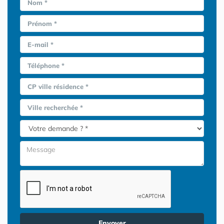
Nom *
Prénom *
E-mail *
Téléphone *
CP ville résidence *
Ville recherchée *
Envoyer