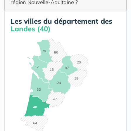
région Nouvelle-Aquitaine ?
Les villes du département des
Landes (40)
79
86
23
17
87
16
19
24
33
47
40
64