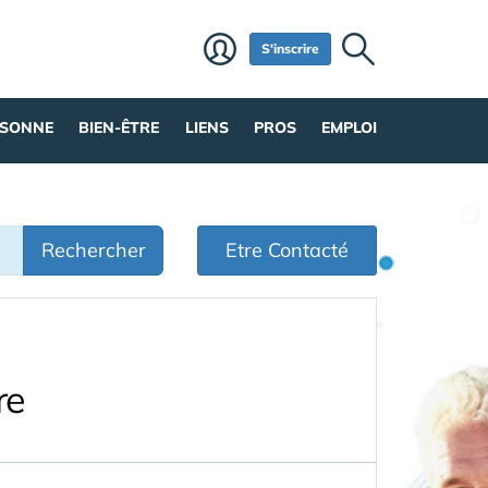
S'inscrire
RSONNE
BIEN-ÊTRE
LIENS
PROS
EMPLOI
Rechercher
Etre Contacté
re