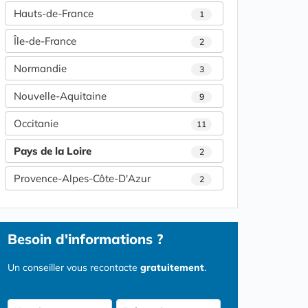
Hauts-de-France
1
Île-de-France
2
Normandie
3
Nouvelle-Aquitaine
9
Occitanie
11
Pays de la Loire
2
Provence-Alpes-Côte-D'Azur
2
Besoin d'informations ?
Un conseiller vous recontacte
gratuitement
.