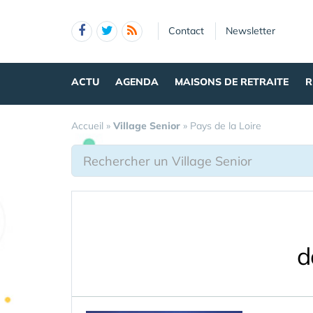
Panneau de gestion des cookies
Contact
Newsletter
ACTU
AGENDA
MAISONS DE RETRAITE
R
Accueil
»
Village Senior
»
Pays de la Loire
d