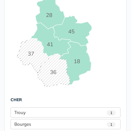
28
45
41
37
18
36
CHER
Trouy
1
Bourges
1