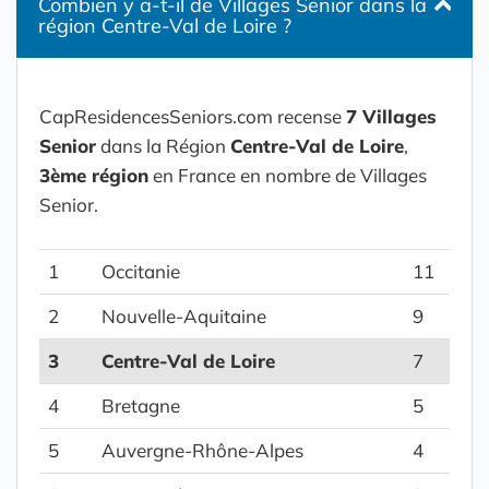
Combien y a-t-il de Villages Senior dans la
région Centre-Val de Loire ?
CapResidencesSeniors.com recense
7 Villages
Senior
dans la Région
Centre-Val de Loire
,
3ème région
en France en nombre de Villages
Senior.
1
Occitanie
11
2
Nouvelle-Aquitaine
9
3
Centre-Val de Loire
7
4
Bretagne
5
5
Auvergne-Rhône-Alpes
4