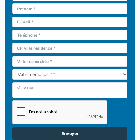
Prénom *
E-mail *
Téléphone *
CP ville résidence *
Ville recherchée *
Envoyer