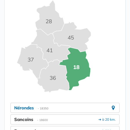
28
45
41
37
18
36
Nérondes
- 18350
Sancoins
➔ à 20 km.
- 18600