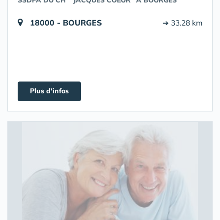
SSDPA DU CH " JACQUES COEUR" A BOURGES
18000 - BOURGES
➔ 33.28 km
Plus d'infos