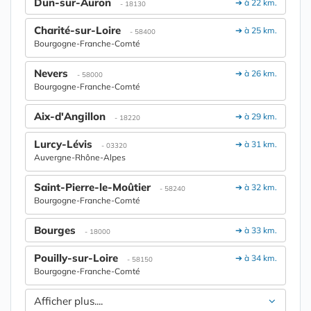
Dun-sur-Auron
➔ à 22 km.
- 18130
Charité-sur-Loire
➔ à 25 km.
- 58400
Bourgogne-Franche-Comté
Nevers
➔ à 26 km.
- 58000
Bourgogne-Franche-Comté
Aix-d'Angillon
➔ à 29 km.
- 18220
Lurcy-Lévis
➔ à 31 km.
- 03320
Auvergne-Rhône-Alpes
Saint-Pierre-le-Moûtier
➔ à 32 km.
- 58240
Bourgogne-Franche-Comté
Bourges
➔ à 33 km.
- 18000
Pouilly-sur-Loire
➔ à 34 km.
- 58150
Bourgogne-Franche-Comté
Afficher plus....