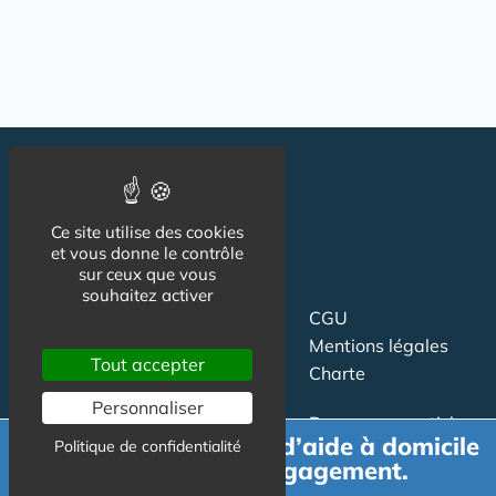
Ce site utilise des cookies
et vous donne le contrôle
sur ceux que vous
souhaitez activer
Suivez-nous
CGU
Mentions légales
Tout accepter
Charte
Personnaliser
Contact
Proposer un article
Demande de devis d’aide à domicile
Politique de confidentialité
Newsletter
Relation presse
gratuit et sans engagement.
Publicité