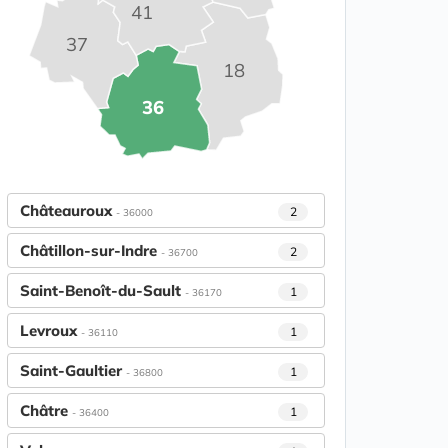
41
37
18
36
Châteauroux
2
- 36000
Châtillon-sur-Indre
2
- 36700
Saint-Benoît-du-Sault
1
- 36170
Levroux
1
- 36110
Saint-Gaultier
1
- 36800
Châtre
1
- 36400