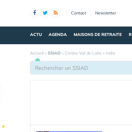
Panneau de gestion des cookies
Contact
Newsletter
ACTU
AGENDA
MAISONS DE RETRAITE
R
Accueil
»
SSIAD
»
Centre-Val de Loire
»
Indre