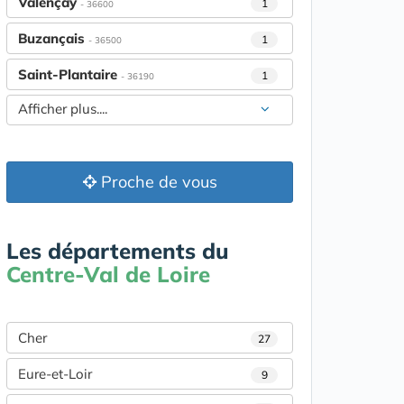
Valençay
1
- 36600
Buzançais
1
- 36500
Saint-Plantaire
1
- 36190
Afficher plus....
Proche de vous
Les départements du
Centre-Val de Loire
Cher
27
Eure-et-Loir
9