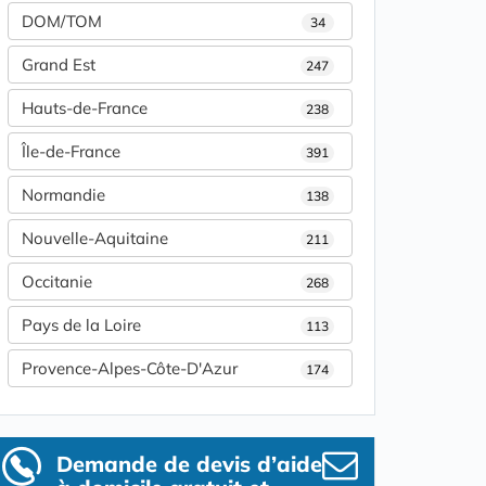
DOM/TOM
34
Grand Est
247
Hauts-de-France
238
Île-de-France
391
Normandie
138
Nouvelle-Aquitaine
211
Occitanie
268
Pays de la Loire
113
Provence-Alpes-Côte-D'Azur
174
Demande de devis d’aide