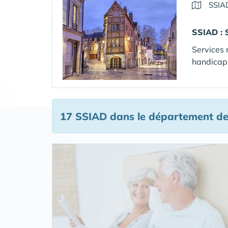
SSIA
SSIAD :
Services 
handicap 
17 SSIAD
dans le département de 