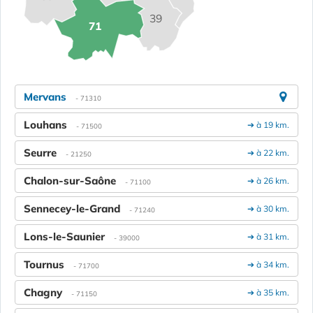
39
71
Mervans
- 71310
Louhans
➔ à 19 km.
- 71500
Seurre
➔ à 22 km.
- 21250
Chalon-sur-Saône
➔ à 26 km.
- 71100
Sennecey-le-Grand
➔ à 30 km.
- 71240
Lons-le-Saunier
➔ à 31 km.
- 39000
Tournus
➔ à 34 km.
- 71700
Chagny
➔ à 35 km.
- 71150