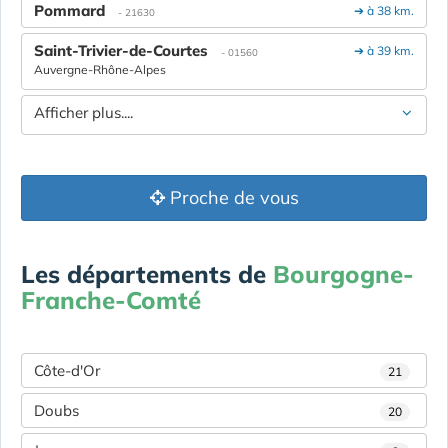
Pommard
➔ à 38 km.
- 21630
Saint-Trivier-de-Courtes
➔ à 39 km.
- 01560
Auvergne-Rhône-Alpes
Afficher plus....
Proche de vous
Les départements de
Bourgogne-
Franche-Comté
Côte-d'Or
21
Doubs
20