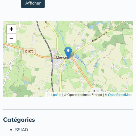
Afficher
+
−
Leaflet
|
© Openstreetmap France | ©
OpenStreetMap
Catégories
SSIAD