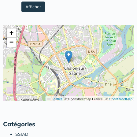
Afficher
+
−
Leaflet
|
© Openstreetmap France | ©
OpenStreetMap
Catégories
SSIAD