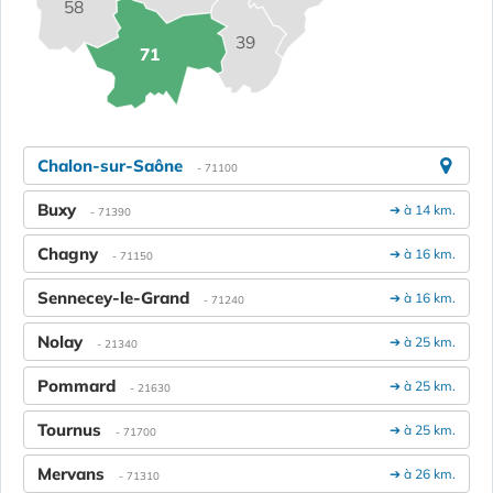
58
39
71
Chalon-sur-Saône
- 71100
Buxy
➔ à 14 km.
- 71390
Chagny
➔ à 16 km.
- 71150
Sennecey-le-Grand
➔ à 16 km.
- 71240
Nolay
➔ à 25 km.
- 21340
Pommard
➔ à 25 km.
- 21630
Tournus
➔ à 25 km.
- 71700
Mervans
➔ à 26 km.
- 71310