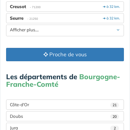
Creusot
➔ à 32 km.
- 71200
Seurre
➔ à 32 km.
- 21250
Afficher plus....
Proche de vous
Les départements de
Bourgogne-
Franche-Comté
Côte-d'Or
21
Doubs
20
Jura
2